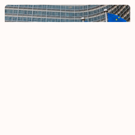
Никарагуа
Новая Каледония
Норвегия
Объединенные
Арабские Эмираты
Остров Святой Елены
ЕС ужесточает правила безвизового въезда
Острова Кука
08.10.2025
Узнать больше
Палау
Панама
Парагвай
Перу