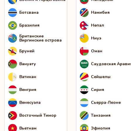
Ботсвана
Намибия
Бразилия
Непал
Британские
Ниуэ
Виргинские острова
Бруней
Оман
Вануату
Саудовская Арави
Ватикан
Сейшелы
Венгрия
Сирия
Венесуэла
Сьерра-Леоне
Восточный Тимор
Танзания
Вьетнам
Эфиопия