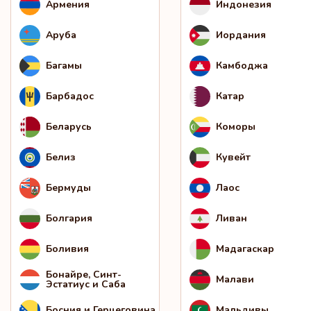
Армения
Индонезия
Аруба
Иордания
Багамы
Камбоджа
Барбадос
Катар
Беларусь
Коморы
Белиз
Кувейт
Бермуды
Лаос
Болгария
Ливан
Боливия
Мадагаскар
Бонайре, Синт-
Малави
Эстатиус и Саба
Босния и Герцеговина
Мальдивы