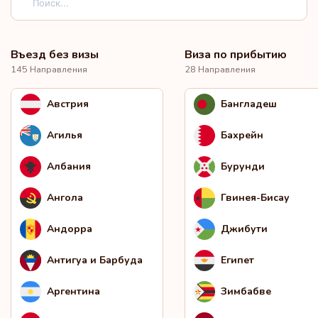
Въезд без визы
Виза по прибытию
145 Направления
28 Направления
Австрия
Бангладеш
Агилья
Бахрейн
Албания
Бурунди
Ангола
Гвинея-Бисау
Андорра
Джибути
Антигуа и Барбуда
Египет
Аргентина
Зимбабве