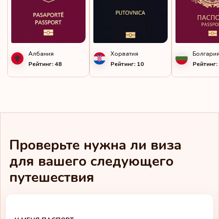
Коста-Рика
Кюрасао
Латвия
Албания
Хорватия
Болгари
Рейтинг: 48
Рейтинг: 10
Рейтинг:
Лесото
Литва
Лихтенштейн
Люксембург
Проверьте нужна ли виза
Маврикий
для вашего следующего
путешествия
Майотта
Макао