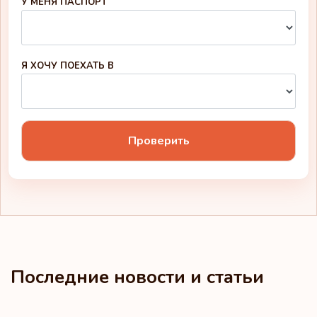
Малайзия
У МЕНЯ ПАСПОРТ
Мальта
Марокко
Я ХОЧУ ПОЕХАТЬ В
Маршалловы
Острова
Мексика
Проверить
Микронезия
Молдова
Монако
Монголия
Последние новости и статьи
Монтсеррат
Нидерланды