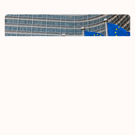
Сан-Марино
Сен-Пьер и Микелон
Сент-Винсент и
Гренадины
Сент-Китс и Невис
Сент-Люсия
Сербия
Сингапур
ЕС ужесточает правила безвизового въезда
Синт-Мартен
08.10.2025
Узнать больше
Словакия
Словения
Суринам