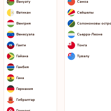
Вануату
Самоа
Ватикан
Сейшелы
Венгрия
Соломоновы остр
Венесуэла
Сьерра-Леоне
Гаити
Тонга
Гайана
Тувалу
Гамбия
Гана
Германия
Гибралтар
Гонконг