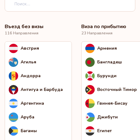
Въезд без визы
Виза по прибытию
116 Направления
23 Направления
Австрия
Армения
Агилья
Бангладеш
Андорра
Бурунди
Антигуа и Барбуда
Восточный Тимор
Аргентина
Гвинея-Бисау
Аруба
Джибути
Багамы
Египет