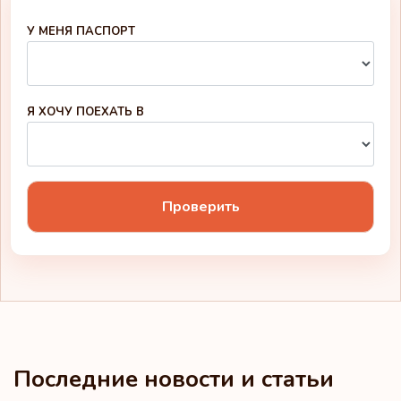
Остров Святой Елены
У МЕНЯ ПАСПОРТ
Острова Кука
Панама
Я ХОЧУ ПОЕХАТЬ В
Перу
Польша
Проверить
Португалия
Реюньон
Российская
Федерация
Руанда
Румыния
Последние новости и статьи