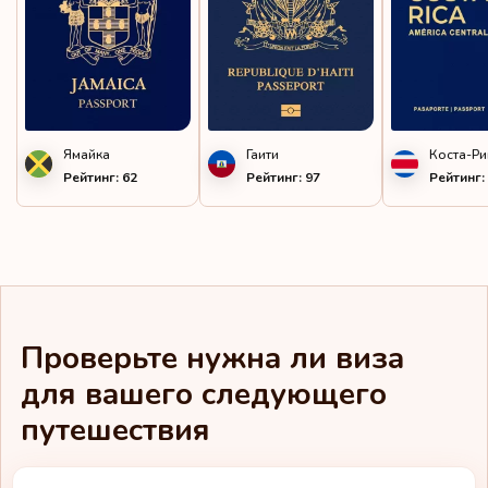
Малайзия
Мальта
Микронезия
Ямайка
Гаити
Коста-Ри
Молдова
Рейтинг: 62
Рейтинг: 97
Рейтинг:
Монако
Монтсеррат
Нидерланды
Проверьте нужна ли виза
Никарагуа
для вашего следующего
Новая Каледония
путешествия
Норвегия