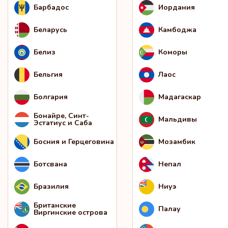
Барбадос
Иордания
Беларусь
Камбоджа
Белиз
Коморы
Бельгия
Лаос
Болгария
Мадагаскар
Бонайре, Синт-
Мальдивы
Эстатиус и Саба
Босния и Герцеговина
Мозамбик
Ботсвана
Непал
Бразилия
Ниуэ
Британские
Палау
Виргинские острова