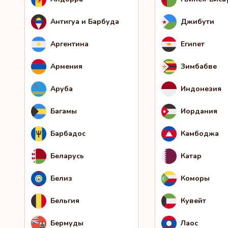
Антигуа и Барбуда
Джибути
Аргентина
Египет
Армения
Зимбабве
Аруба
Индонезия
Багамы
Иордания
Барбадос
Камбоджа
Беларусь
Катар
Белиз
Коморы
Бельгия
Кувейт
Бермуды
Лаос