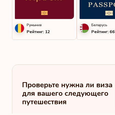
Исландия
Испания
Румыния
Беларусь
Италия
Рейтинг: 12
Рейтинг: 66
Кабо-Верде
Казахстан
Каймановы острова
Кипр
Киргизия
Проверьте нужна ли виза
для вашего следующего
Кирибати
путешествия
Китай