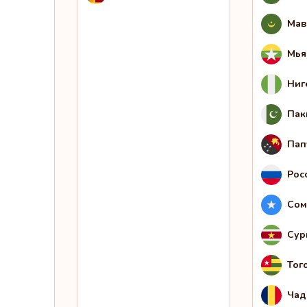
Мав
Мья
Ниг
Пак
Пап
Рос
Сом
Сур
Тог
Чад