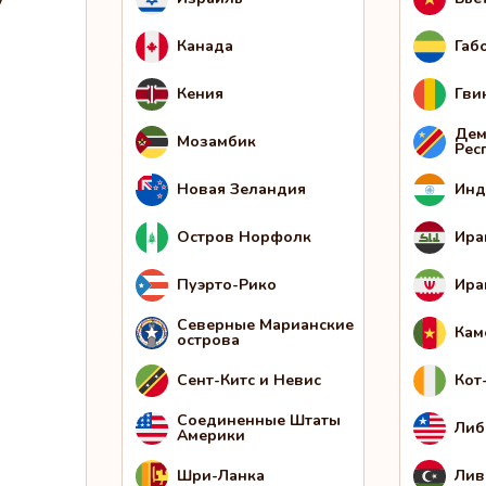
Канада
Габ
Кения
Гви
Дем
Мозамбик
Рес
Новая Зеландия
Инд
Остров Норфолк
Ира
Пуэрто-Рико
Ира
Северные Марианские
Кам
острова
Сент-Китс и Невис
Кот
Соединенные Штаты
Либ
Америки
Шри-Ланка
Лив