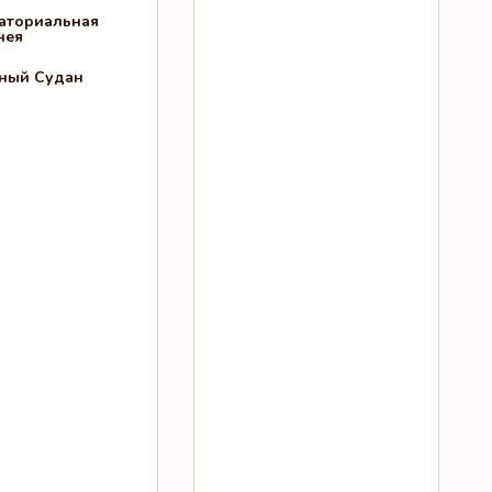
аториальная
нея
ый Судан