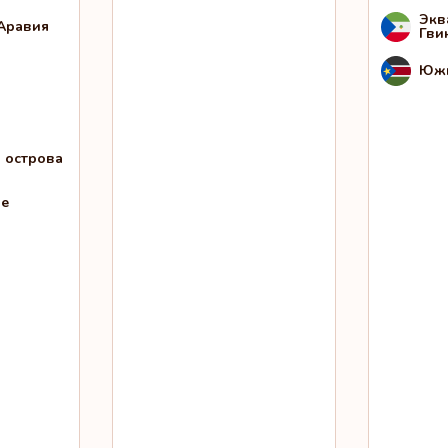
Экв
Аравия
Гви
Южн
 острова
не