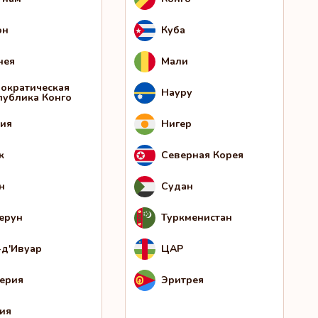
он
Куба
нея
Мали
ократическая
Науру
публика Конго
ия
Нигер
к
Северная Корея
н
Судан
ерун
Туркменистан
-д'Ивуар
ЦАР
ерия
Эритрея
ия