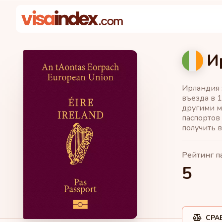
И
Ирландия 
въезда в 1
другими м
паспортов 
получить 
Рейтинг п
5
СРА