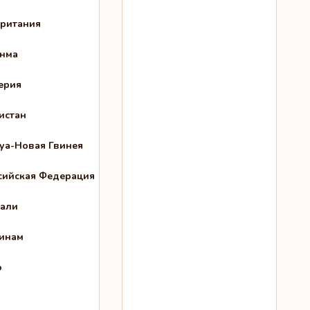
ритания
нма
ерия
истан
уа-Новая Гвинея
сийская Федерация
али
инам
о