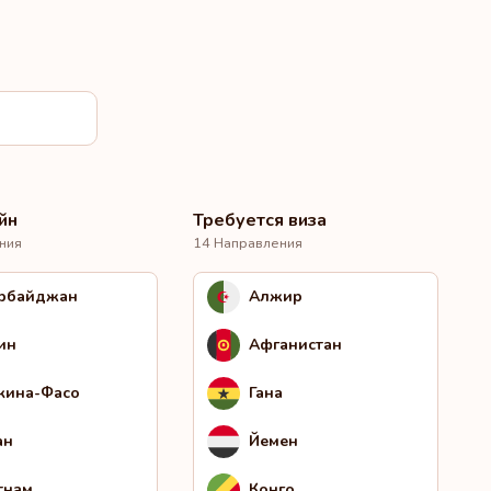
йн
Требуется виза
ния
14 Направления
рбайджан
Алжир
ин
Афганистан
кина-Фасо
Гана
ан
Йемен
тнам
Конго