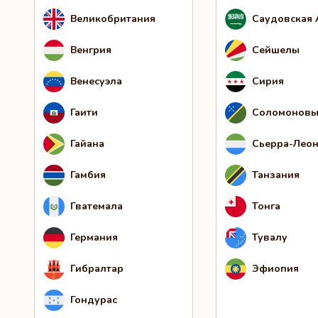
Великобритания
Саудовская 
Венгрия
Сейшелы
Венесуэла
Сирия
Гаити
Соломоновы
Гайана
Сьерра-Лео
Гамбия
Танзания
Гватемала
Тонга
Германия
Тувалу
Гибралтар
Эфиопия
Гондурас