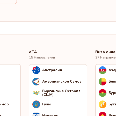
eTA
Виза онла
15 Направления
27 Направле
Австралия
Азе
Американское Самоа
Бен
Виргинские Острова
Бур
(США)
Тимор
Гуам
Бут
у
Израиль
Вье