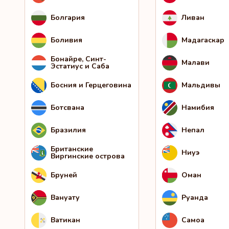
Болгария
Ливан
Боливия
Мадагаскар
Бонайре, Синт-
Малави
Эстатиус и Саба
Босния и Герцеговина
Мальдивы
Ботсвана
Намибия
Бразилия
Непал
Британские
Ниуэ
Виргинские острова
Бруней
Оман
Вануату
Руанда
Ватикан
Самоа