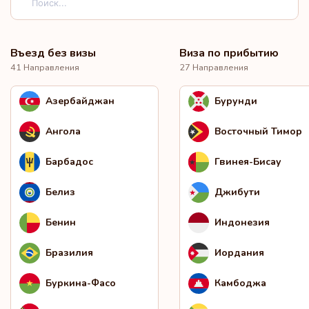
Въезд без визы
Виза по прибытию
41 Направления
27 Направления
Азербайджан
Бурунди
Ангола
Восточный Тимор
Барбадос
Гвинея-Бисау
Белиз
Джибути
Бенин
Индонезия
Бразилия
Иордания
Буркина-Фасо
Камбоджа