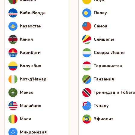
Кабо-Верде
Палау
Казахстан
Самоа
Кения
Сейшелы
Кирибати
Сьерра-Леоне
Колумбия
Таджикистан
Кот-д'Ивуар
Танзания
Макао
Тринидад и Тобаг
Малайзия
Тувалу
Мали
Эфиопия
Микронезия