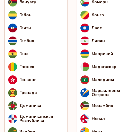
Вануату
Коморы
Габон
Конго
Гаити
Лаос
Гамбия
Ливан
Гана
Маврикий
Гвинея
Мадагаскар
Гонконг
Мальдивы
Маршалловы
Гренада
Острова
Доминика
Мозамбик
Доминиканская
Непал
Республика
Замбия
Ниуэ