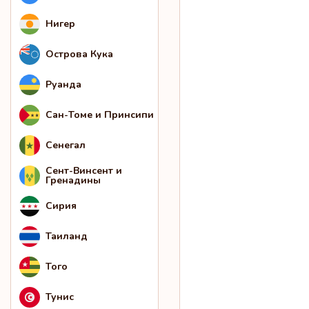
Нигер
Острова Кука
Руанда
Сан-Томе и Принсипи
Сенегал
Сент-Винсент и
Гренадины
Сирия
Таиланд
Того
Тунис