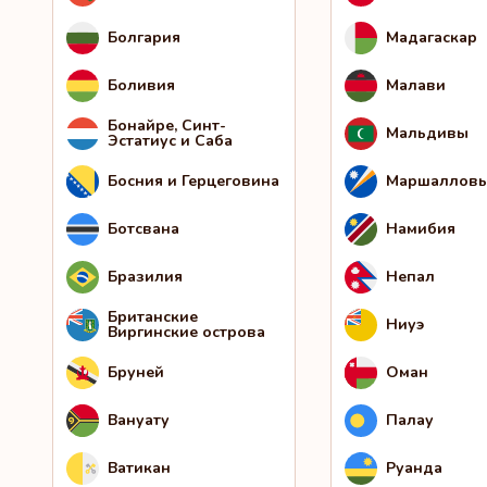
Болгария
Мадагаскар
Боливия
Малави
Бонайре, Синт-
Мальдивы
Эстатиус и Саба
Босния и Герцеговина
Маршалловы
Ботсвана
Намибия
Бразилия
Непал
Британские
Ниуэ
Виргинские острова
Бруней
Оман
Вануату
Палау
Ватикан
Руанда