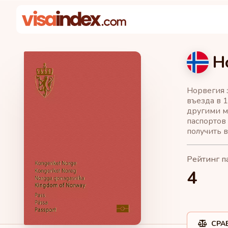
Н
Норвегия 
въезда в 1
другими м
паспортов 
получить 
Рейтинг п
4
СРА