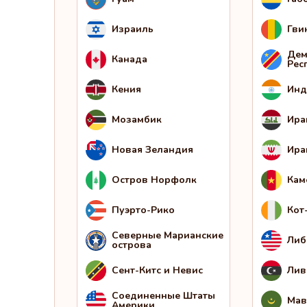
Израиль
Гви
Дем
Канада
Рес
Кения
Инд
Мозамбик
Ира
Новая Зеландия
Ира
Остров Норфолк
Кам
Пуэрто-Рико
Кот
Северные Марианские
Либ
острова
Сент-Китс и Невис
Лив
Соединенные Штаты
Мав
Америки