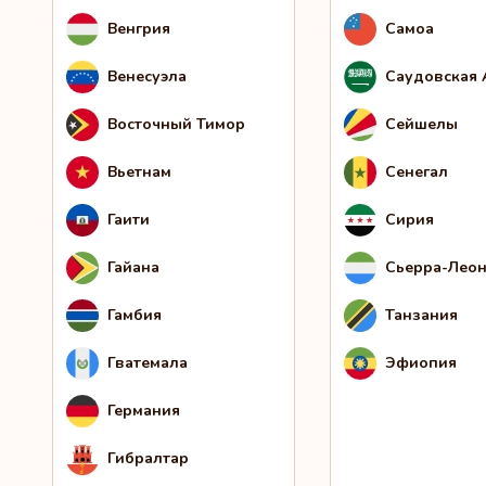
Венгрия
Самоа
Венесуэла
Саудовская 
Восточный Тимор
Сейшелы
Вьетнам
Сенегал
Гаити
Сирия
Гайана
Сьерра-Лео
Гамбия
Танзания
Гватемала
Эфиопия
Германия
Гибралтар