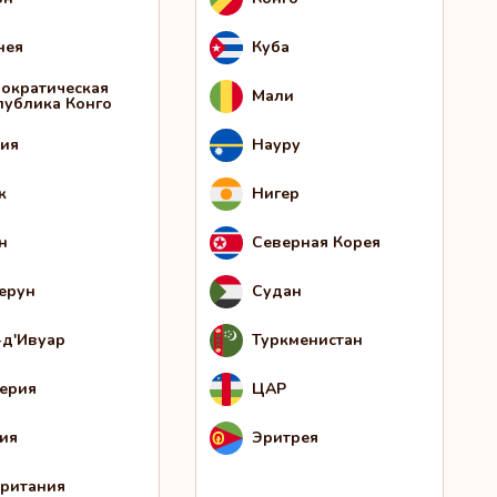
нея
Куба
ократическая
Мали
публика Конго
ия
Науру
к
Нигер
н
Северная Корея
ерун
Судан
-д'Ивуар
Туркменистан
ерия
ЦАР
ия
Эритрея
ритания