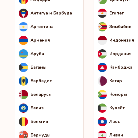
Антигуа и Барбуда
Египет
Аргентина
Зимбабве
Армения
Индонезия
Аруба
Иордания
Багамы
Камбоджа
Барбадос
Катар
Беларусь
Коморы
Белиз
Кувейт
Бельгия
Лаос
Бермуды
Ливан