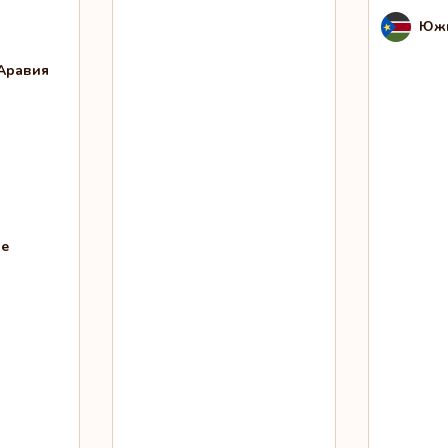
Южн
Аравия
не