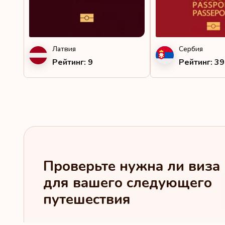
Замбия
Ирландия
Латвия
Сербия
Исландия
Рейтинг: 9
Рейтинг: 39
Испания
Италия
Кабо-Верде
Казахстан
Каймановы острова
Проверьте нужна ли виза
для вашего следующего
Кипр
путешествия
Киргизия