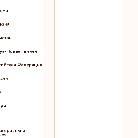
нма
ерия
истан
уа-Новая Гвинея
сийская Федерация
али
о
нда
аториальная
нея