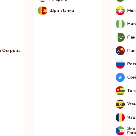
Шри-Ланка
Мья
Ниг
Пак
 Острова
Пап
Рос
Сом
Тог
Уга
Чад
Экв
Гви