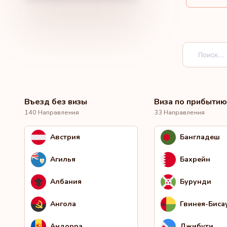
Въезд без визы
Виза по прибытию
140 Направления
33 Направления
Австрия
Бангладеш
Агилья
Бахрейн
Албания
Бурунди
Ангола
Гвинея-Биса
Андорра
Джибути