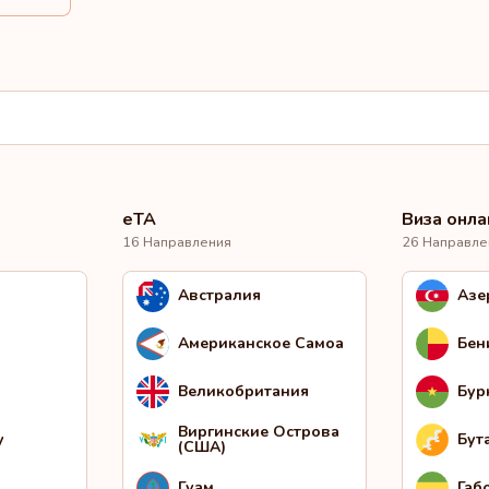
eTA
Виза онла
16 Направления
26 Направле
Австралия
Азе
Американское Самоа
Бен
Великобритания
Бур
Виргинские Острова
у
Бут
(США)
Гуам
Габ