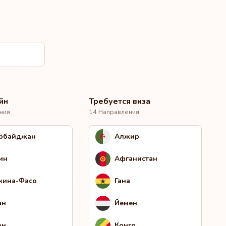
йн
Требуется виза
ния
14 Направления
рбайджан
Алжир
ин
Афганистан
кина-Фасо
Гана
ан
Йемен
он
Конго