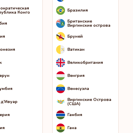
ократическая
Бразилия
публика Конго
Британские
бия
Виргинские острова
ия
Бруней
онезия
Ватикан
к
Великобритания
ерун
Венгрия
умбия
Венесуэла
Виргинские Острова
-д'Ивуар
(США)
ерия
Гамбия
ия
Гана