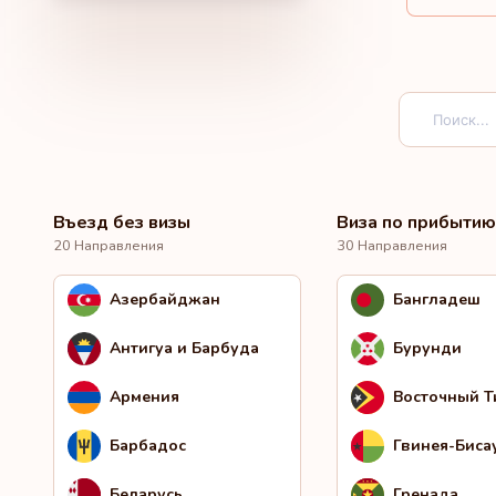
Въезд без визы
Виза по прибытию
20 Направления
30 Направления
Азербайджан
Бангладеш
Антигуа и Барбуда
Бурунди
Армения
Восточный 
Барбадос
Гвинея-Биса
Беларусь
Гренада