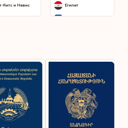
т-Китс и Невис
Египет
гапур
Израиль
али
Ирландия
инам
Исландия
рра-Леоне
Испания
ланд
Италия
зания
Йемен
о
Кабо-Верде
нда
Каймановы острова
Канада