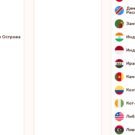
Дем
Рес
Зам
 Острова
Инд
Инд
Ира
Кам
Кол
Кот
Либ
Лив