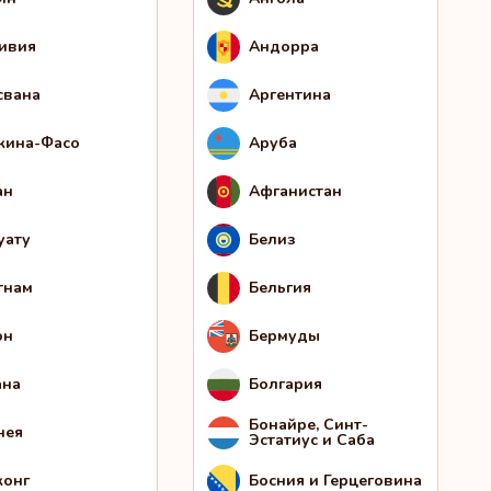
ивия
Андорра
свана
Аргентина
кина-Фасо
Аруба
ан
Афганистан
уату
Белиз
тнам
Бельгия
он
Бермуды
ана
Болгария
Бонайре, Синт-
нея
Эстатиус и Саба
конг
Босния и Герцеговина