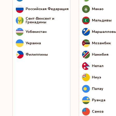
Российская Федерация
Макао
Сент-Винсент и
Мальдивы
Гренадины
Узбекистан
Маршалловы
Украина
Мозамбик
Филиппины
Намибия
Непал
Ниуэ
Палау
Руанда
Самоа