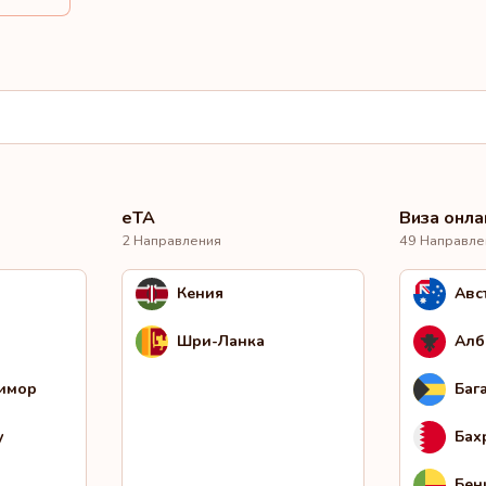
eTA
Виза онла
2 Направления
49 Направле
Кения
Авс
Шри-Ланка
Алб
Тимор
Баг
у
Бах
Бен