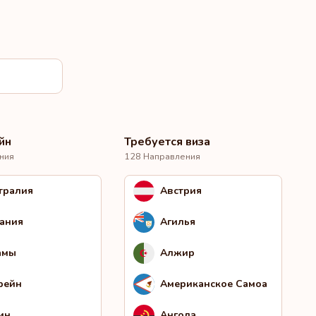
йн
Требуется виза
ния
128 Направления
тралия
Австрия
ания
Агилья
амы
Алжир
рейн
Американское Самоа
ин
Ангола