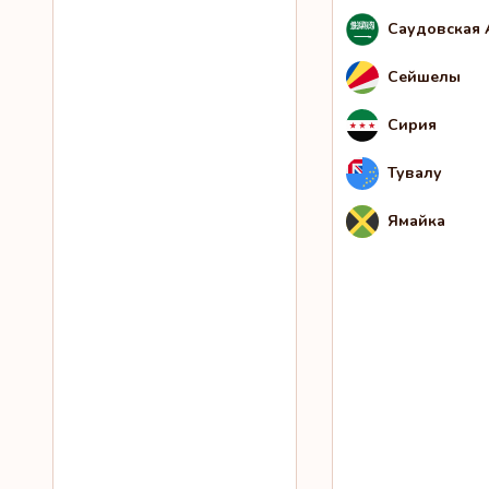
Саудовская 
Сейшелы
Сирия
Тувалу
Ямайка