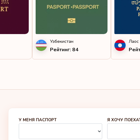
Экв
Экв
Гви
Эфи
Узбекистан
Лаос
Южн
Рейтинг: 84
Рейт
У МЕНЯ ПАСПОРТ
Я ХОЧУ ПОЕХА