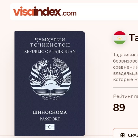
Т
Таджикист
безвизовог
сравнении
владельцам
которые н
Рейтинг п
89
СРА