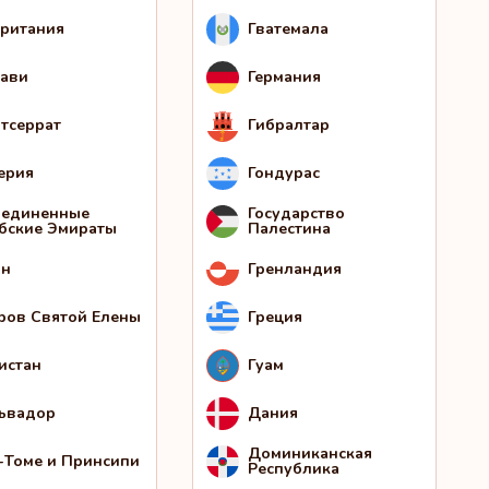
ритания
Гватемала
ави
Германия
тсеррат
Гибралтар
ерия
Гондурас
единенные
Государство
бские Эмираты
Палестина
ан
Гренландия
ров Святой Елены
Греция
истан
Гуам
ьвадор
Дания
Доминиканская
-Томе и Принсипи
Республика