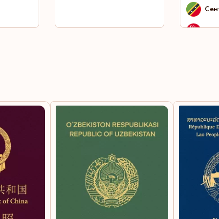
Сен
Син
Сом
Сур
Сье
Таи
Тан
Тог
Уга
Чад