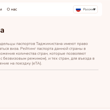
и
О нас
Русский
та
ладельцы паспортов Таджикистана имеют право
аться виза. Рейтинг паспорта данной страны в
ожения количества стран, которые позволяют
 с безвизовым режимом), и тех стран, для въезда в
ние на поездку (eTA).