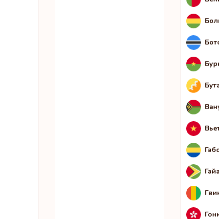
Бол
Бот
Бур
Бут
Ван
Вье
Габ
Гай
Гви
Гон