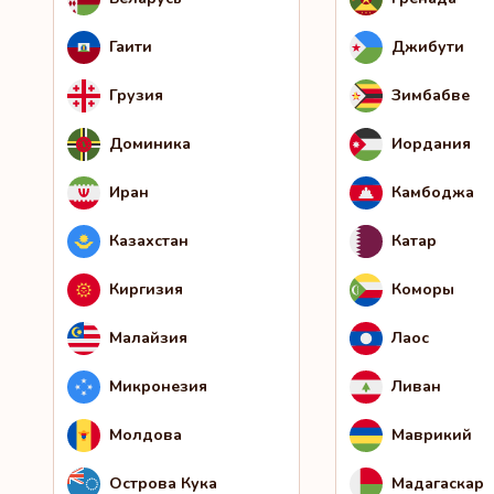
Гаити
Джибути
Грузия
Зимбабве
Доминика
Иордания
Иран
Камбоджа
Казахстан
Катар
Киргизия
Коморы
Малайзия
Лаос
Микронезия
Ливан
Молдова
Маврикий
Острова Кука
Мадагаскар