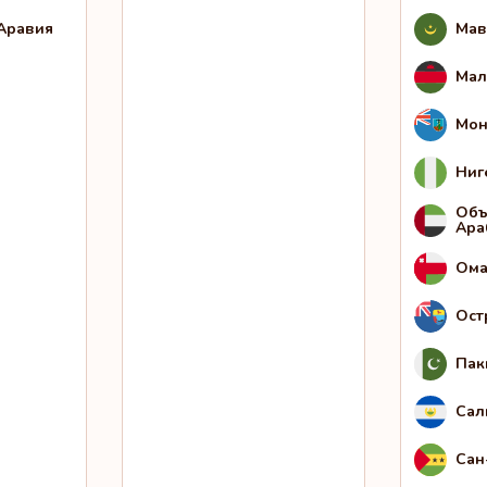
Аравия
Мав
Мал
Мон
Ниг
Объ
Ара
Ом
Ост
Пак
Сал
Сан