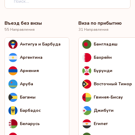
Въезд без визы
Виза по прибытию
55 Направления
31 Направления
Антигуа и Барбуда
Бангладеш
Аргентина
Бахрейн
Армения
Бурунди
Аруба
Восточный Тимор
Багамы
Гвинея-Бисау
Барбадос
Джибути
Беларусь
Египет