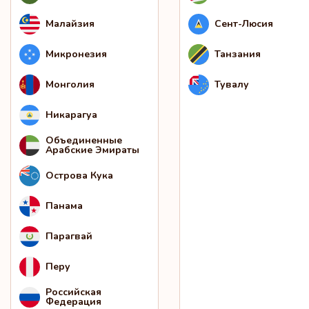
Малайзия
Сент-Люсия
Микронезия
Танзания
Монголия
Тувалу
Никарагуа
Объединенные
Арабские Эмираты
Острова Кука
Панама
Парагвай
Перу
Российская
Федерация