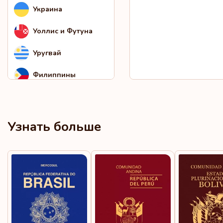
Украина
Уоллис и Футуна
Уругвай
Филиппины
Чили
Южная Африка
Узнать больше
Ямайка