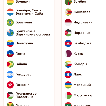
Боливия
Замбия
Бонайре, Синт-
Зимбабве
Эстатиус и Саба
Бразилия
Индонезия
Британские
Иордания
Виргинские острова
Венесуэла
Камбоджа
Гаити
Катар
Гайана
Коморы
Гондурас
Лаос
Гонконг
Маврикий
Государство
Мадагаскар
Палестина
Гренада
Мальдивы