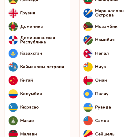
Маршалловы
Грузия
Острова
Доминика
Мозамбик
Доминиканская
Намибия
Республика
Казахстан
Непал
Каймановы острова
Ниуэ
Китай
Оман
Колумбия
Палау
Кюрасао
Руанда
Макао
Самоа
Малави
Сейшелы