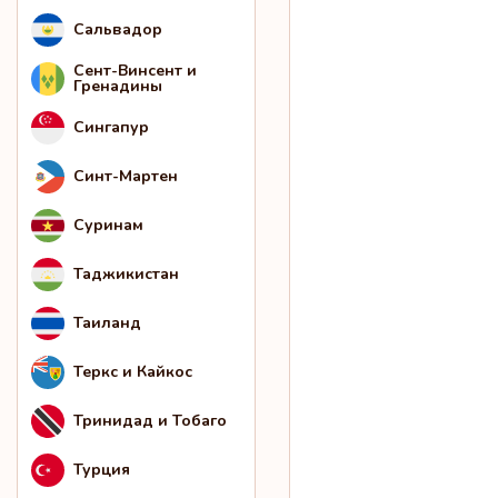
Сальвадор
Сент-Винсент и
Гренадины
Сингапур
Синт-Мартен
Суринам
Таджикистан
Таиланд
Теркс и Кайкос
Тринидад и Тобаго
Турция