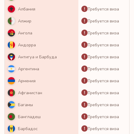
Требуется виза
Албания
Требуется виза
Алжир
Требуется виза
Ангола
Требуется виза
Андорра
Требуется виза
Антигуа и Барбуда
Требуется виза
Аргентина
Требуется виза
Армения
Требуется виза
Афганистан
Требуется виза
Багамы
Требуется виза
Бангладеш
Требуется виза
Барбадос