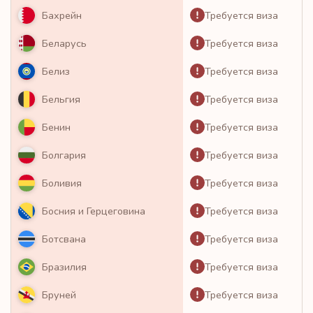
Требуется виза
Бахрейн
Требуется виза
Беларусь
Требуется виза
Белиз
Требуется виза
Бельгия
Требуется виза
Бенин
Требуется виза
Болгария
Требуется виза
Боливия
Требуется виза
Босния и Герцеговина
Требуется виза
Ботсвана
Требуется виза
Бразилия
Требуется виза
Бруней