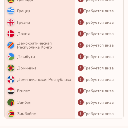
Требуется виза
Греция
Требуется виза
Грузия
Требуется виза
Дания
Демократическая
Требуется виза
Республика Конго
Требуется виза
Джибути
Требуется виза
Доминика
Требуется виза
Доминиканская Республика
Требуется виза
Египет
Требуется виза
Замбия
Требуется виза
Зимбабве
Требуется виза
Израиль