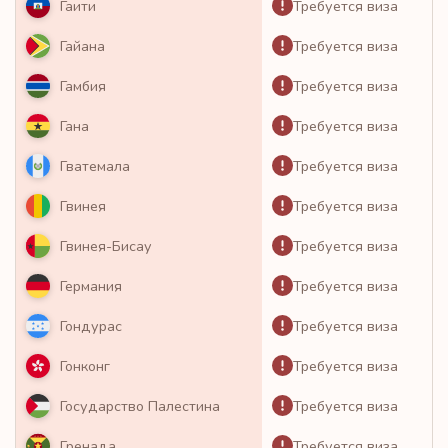
Требуется виза
Гаити
Требуется виза
Гайана
Требуется виза
Гамбия
Требуется виза
Гана
Требуется виза
Гватемала
Требуется виза
Гвинея
Требуется виза
Гвинея-Бисау
Требуется виза
Германия
Требуется виза
Гондурас
Требуется виза
Гонконг
Требуется виза
Государство Палестина
Требуется виза
Гренада