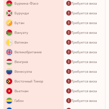
Требуется виза
Буркина-Фасо
Требуется виза
Бурунди
Требуется виза
Бутан
Требуется виза
Вануату
Требуется виза
Ватикан
Требуется виза
Великобритания
Требуется виза
Венгрия
Требуется виза
Венесуэла
Требуется виза
Восточный Тимор
Требуется виза
Вьетнам
Требуется виза
Габон