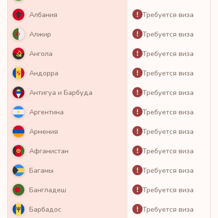
Требуется виза
Албания
Требуется виза
Алжир
Требуется виза
Ангола
Требуется виза
Андорра
Требуется виза
Антигуа и Барбуда
Требуется виза
Аргентина
Требуется виза
Армения
Требуется виза
Афганистан
Требуется виза
Багамы
Требуется виза
Бангладеш
Требуется виза
Барбадос