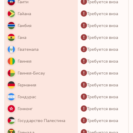
Требуется виза
Гаити
Требуется виза
Гайана
Требуется виза
Гамбия
Требуется виза
Гана
Требуется виза
Гватемала
Требуется виза
Гвинея
Требуется виза
Гвинея-Бисау
Требуется виза
Германия
Требуется виза
Гондурас
Требуется виза
Гонконг
Требуется виза
Государство Палестина
Требуется виза
Гренада