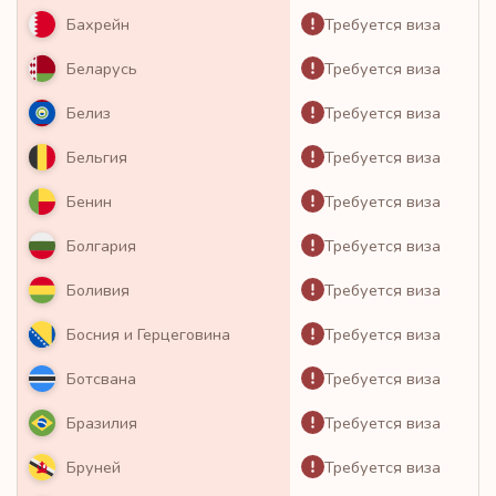
Требуется виза
Бахрейн
Требуется виза
Беларусь
Требуется виза
Белиз
Требуется виза
Бельгия
Требуется виза
Бенин
Требуется виза
Болгария
Требуется виза
Боливия
Требуется виза
Босния и Герцеговина
Требуется виза
Ботсвана
Требуется виза
Бразилия
Требуется виза
Бруней