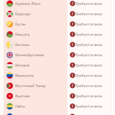
Требуется виза
Буркина-Фасо
Требуется виза
Бурунди
Требуется виза
Бутан
Требуется виза
Вануату
Требуется виза
Ватикан
Требуется виза
Великобритания
Требуется виза
Венгрия
Требуется виза
Венесуэла
Требуется виза
Восточный Тимор
Требуется виза
Вьетнам
Требуется виза
Габон