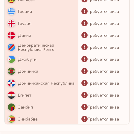
Требуется виза
Греция
Требуется виза
Грузия
Требуется виза
Дания
Демократическая
Требуется виза
Республика Конго
Требуется виза
Джибути
Требуется виза
Доминика
Требуется виза
Доминиканская Республика
Требуется виза
Египет
Требуется виза
Замбия
Требуется виза
Зимбабве
Требуется виза
Израиль