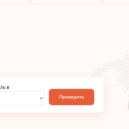
Греция
Ирландия
Мальта
Португалия
Великобритания
Рейтинг: 6
ТЬ В
Проверить
Венгрия
Рейтинг: 7
Канада