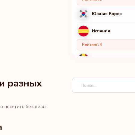
Южная Корея
Испания
Рейтинг: 4
Бельгия
Финляндия
ми разных
Италия
о посетить без визы
Люксембург
а
Нидерланды