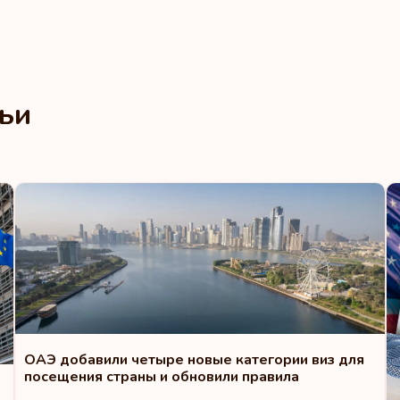
Рейтинг: 8
Чешская Республик
тьи
Польша
Словакия
Словения
Объединенные Ара
Рейтинг: 9
Эстония
ОАЭ добавили четыре новые категории виз для
посещения страны и обновили правила