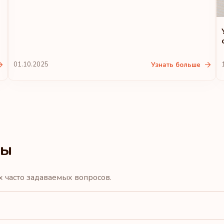
Латвия
Лихтенштейн
Малайзия
01.10.2025
Узнать больше
Новая Зеландия
Рейтинг: 10
Австралия
сы
Хорватия
х часто задаваемых вопросов.
Исландия
Литва