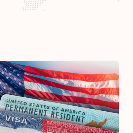
Направления:
185
а
бские Эмираты
Направления:
184