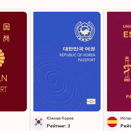
Норвегия
Швеция
Швейцария
Германия
Рейтинг: 5
Австрия
Дания
Южная Корея
Испа
Франция
Рейтинг: 3
Рейт