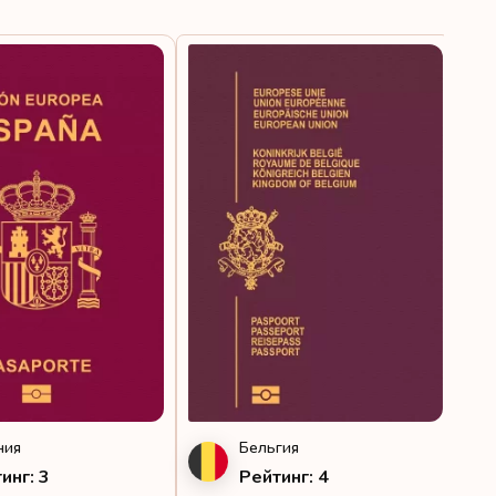
Направления:
188
ния
Бельгия
инг: 3
Рейтинг: 4