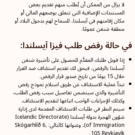
لا يزال من الممكن أن يُطلب منهم تقديم بعض
المستندات الإضافية التي تتعلق بوضعهم المالي أو
مكان إقامتهم في آيسلندا، للسماح لهم بدخول البلاد أو
منطقة شنغن عمومًا.
في حالة رفض طلب فيزا آيسلندا:
إذا قوبل طلبك المقدَّم للحصول على تأشيرة شنغن
آيسلندا بالرفض، فيحق لك تقديم استئناف ضد القرار
خلال 15 يومًا من تاريخ صدور قرار الرفض.
تبدأ عملية الاستئناف عن طريق استلام نموذج رفض
التأشيرة والذي سيتضمن تفاصيل سبب رفض الطلب،
وكذلك الإجراءات الواجب اتباعها لتقديم الاستئناف.
سيتم النظر في طلبات الاستئناف المقدمة لدى إدارة
شؤون الهجرة بدولة آيسلندا (Icelandic Directorate
of Immigration)، وعنوانها كالتالي: Skógarhlíð 6,
105 Reykjavík.