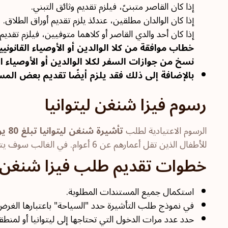
إذا كان القاصر متبنىً، فيلزم تقديم وثائق التبني.
إذا كان الوالدان مطلقين، عندئذ يلزم تقديم أوراق الطلاق.
إذا كان أحد والدي القاصر أو كلاهما متوفيين، فيلزم تقديم
خطاب موافقة من كلا الوالدين أو الأوصياء القانونيي
نسخ من جوازات السفر لكلا الوالدين أو الأوصياء ال
بالإضافة إلى ذلك فقد يلزم أيضًا تقديم بعض المس
رسوم فيزا شنغن ليتوانيا
الرسوم الاعتيادية لطلب
تأشيرة شنغن ليتوانيا تبلغ 80 يورو
للأطفال الذين تقل أعمارهم عن 6 أعوام. في الغالب سوف يتعين على المتقدمين كذلك دفع رسوم خدمة منفصلة عن رسوم التأشيرة الأساسية وهي رسوم غير قابلة للاسترداد.
خطوات تقديم طلب فيزا شنغن لي
استكمال جميع المستندات المطلوبة.
في نموذج طلب التأشيرة حدد "السياحة" باعتبارها الغرض
حدد عدد مرات الدخول التي تحتاجها إلى ليتوانيا أو لمنط