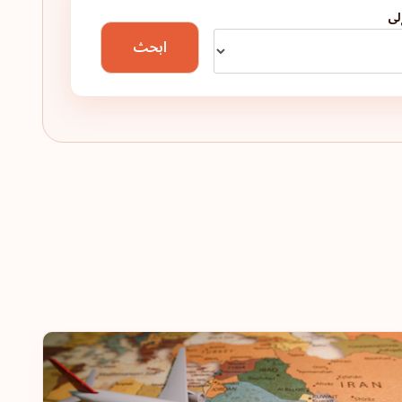
لى
ابحث