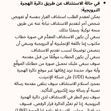
في حالة الاستئناف عن طريق دائرة الهجرة
النرويجية:
يمكن لمقدم الطلب استئناف القرار بنفسه أو تفويض
شخص آخر لتقديم الاستئناف نيابةً عنه عن طريق
منحه توكيلًا رسميًا بذلك.
ينبغي أن يكون الاستئناف المقدَّم في صورة خطاب
مكتوب إما باللغة الإنجليزية أو النرويجية وينبغي أن
يتضمن توضيحًا لسبب تقديم الاستئناف.
ينبغي أن يكون الخطاب موقّعًا من قبل مقدمه.
سوف ينبغي عليك تحميل صورة من خطابك الموقَّع
وأية مواد جديدة تريد إرفاقها عبر موقع دائرة الهجرة
النرويجية (UDI) على شبكة الإنترنت.
بمجرد استلام الاستئناف سوف يتلقى مقدمه رسالة
نصية أو رسالة بريد إلكتروني للتأكيد.
سوف يتم النظر في الاستئناف لدى دائرة الهجرة
النرويجية. إذا لم تغيِّر الدائرة قرار الرفض، فسوف
تحيله إلى مجلس الاستئناف لقضايا الهجرة (UNE).