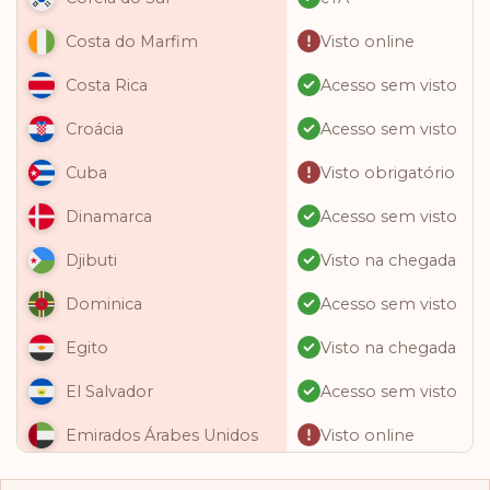
Visto online
Costa do Marfim
Acesso sem visto
Costa Rica
Acesso sem visto
Croácia
Visto obrigatório
Cuba
Acesso sem visto
Dinamarca
Visto na chegada
Djibuti
Acesso sem visto
Dominica
Visto na chegada
Egito
Acesso sem visto
El Salvador
Visto online
Emirados Árabes Unidos
Acesso sem visto
Equador