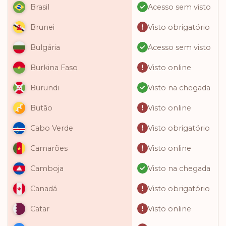
Acesso sem visto
Brasil
Visto obrigatório
Brunei
Acesso sem visto
Bulgária
Visto online
Burkina Faso
Visto na chegada
Burundi
Visto online
Butão
Visto obrigatório
Cabo Verde
Visto online
Camarões
Visto na chegada
Camboja
Visto obrigatório
Canadá
Visto online
Catar