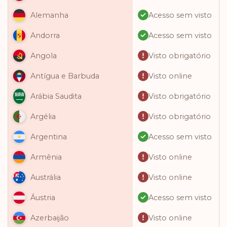
Acesso sem visto
Alemanha
Acesso sem visto
Andorra
Visto obrigatório
Angola
Visto online
Antígua e Barbuda
Visto obrigatório
Arábia Saudita
Visto obrigatório
Argélia
Acesso sem visto
Argentina
Visto online
Armênia
Visto online
Austrália
Acesso sem visto
Áustria
Visto online
Azerbaijão