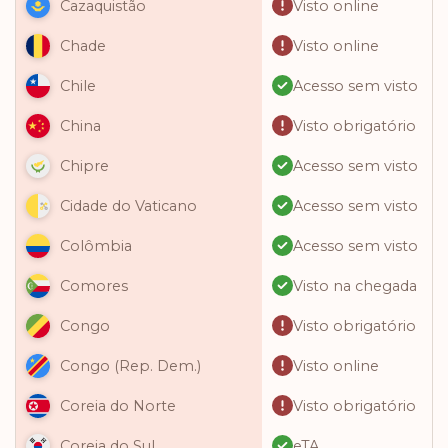
Visto online
Cazaquistão
Visto online
Chade
Acesso sem visto
Chile
Visto obrigatório
China
Acesso sem visto
Chipre
Acesso sem visto
Cidade do Vaticano
Acesso sem visto
Colômbia
Visto na chegada
Comores
Visto obrigatório
Congo
Visto online
Congo (Rep. Dem.)
Visto obrigatório
Coreia do Norte
eTA
Coreia do Sul