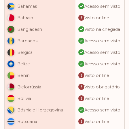
Acesso sem visto
Bahamas
Visto online
Bahrain
Visto na chegada
Bangladesh
Acesso sem visto
Barbados
Acesso sem visto
Bélgica
Acesso sem visto
Belize
Visto online
Benin
Visto obrigatório
Bielorrússia
Visto online
Bolívia
Acesso sem visto
Bósnia e Herzegovina
Visto online
Botsuana