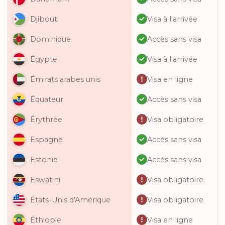
Visa à l'arrivée
Djibouti
Accès sans visa
Dominique
Visa à l'arrivée
Égypte
Visa en ligne
Émirats arabes unis
Accès sans visa
Équateur
Visa obligatoire
Érythrée
Accès sans visa
Espagne
Accès sans visa
Estonie
Visa obligatoire
Eswatini
Visa obligatoire
États-Unis d'Amérique
Visa en ligne
Éthiopie