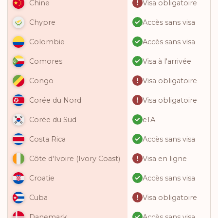
Visa obligatoire
Chine
Accès sans visa
Chypre
Accès sans visa
Colombie
Visa à l'arrivée
Comores
Visa obligatoire
Congo
Visa obligatoire
Corée du Nord
eTA
Corée du Sud
Accès sans visa
Costa Rica
Visa en ligne
Côte d'Ivoire (Ivory Coast)
Accès sans visa
Croatie
Visa obligatoire
Cuba
Accès sans visa
Danemark