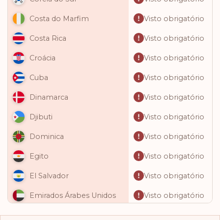
Visto obrigatório
Costa do Marfim
Visto obrigatório
Costa Rica
Visto obrigatório
Croácia
Visto obrigatório
Cuba
Visto obrigatório
Dinamarca
Visto obrigatório
Djibuti
Visto obrigatório
Dominica
Visto obrigatório
Egito
Visto obrigatório
El Salvador
Visto obrigatório
Emirados Árabes Unidos
Visto obrigatório
Equador