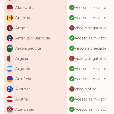
Acesso sem visto
Alemanha
Acesso sem visto
Andorra
Visto obrigatório
Angola
Acesso sem visto
Antígua e Barbuda
Visto na chegada
Arábia Saudita
Visto obrigatório
Argélia
Acesso sem visto
Argentina
Acesso sem visto
Armênia
Visto online
Austrália
Acesso sem visto
Áustria
Acesso sem visto
Azerbaijão