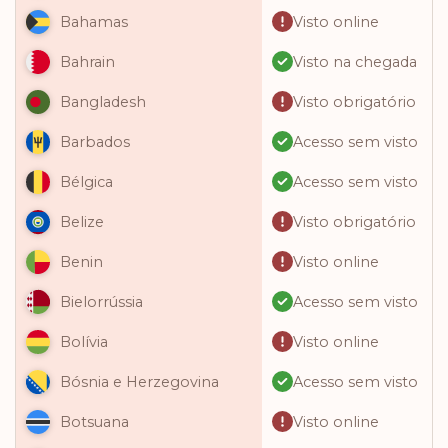
Visto online
Bahamas
Visto na chegada
Bahrain
Visto obrigatório
Bangladesh
Acesso sem visto
Barbados
Acesso sem visto
Bélgica
Visto obrigatório
Belize
Visto online
Benin
Acesso sem visto
Bielorrússia
Visto online
Bolívia
Acesso sem visto
Bósnia e Herzegovina
Visto online
Botsuana