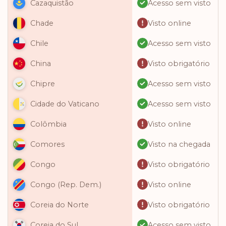
Acesso sem visto
Cazaquistão
Visto online
Chade
Acesso sem visto
Chile
Visto obrigatório
China
Acesso sem visto
Chipre
Acesso sem visto
Cidade do Vaticano
Visto online
Colômbia
Visto na chegada
Comores
Visto obrigatório
Congo
Visto online
Congo (Rep. Dem.)
Visto obrigatório
Coreia do Norte
Acesso sem visto
Coreia do Sul