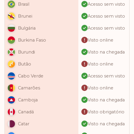
Acesso sem visto
Brasil
Acesso sem visto
Brunei
Acesso sem visto
Bulgária
Visto online
Burkina Faso
Visto na chegada
Burundi
Visto online
Butão
Acesso sem visto
Cabo Verde
Visto online
Camarões
Visto na chegada
Camboja
Visto obrigatório
Canadá
Visto na chegada
Catar