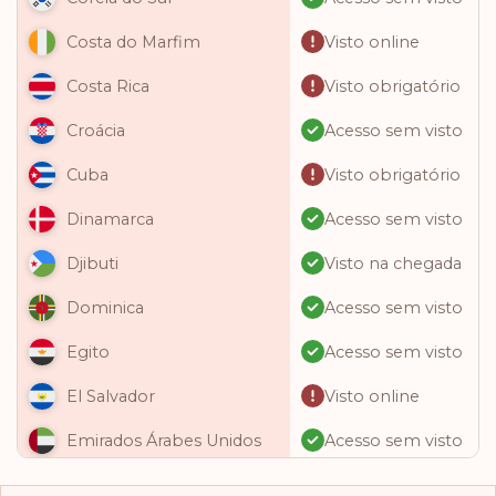
Visto online
Costa do Marfim
Visto obrigatório
Costa Rica
Acesso sem visto
Croácia
Visto obrigatório
Cuba
Acesso sem visto
Dinamarca
Visto na chegada
Djibuti
Acesso sem visto
Dominica
Acesso sem visto
Egito
Visto online
El Salvador
Acesso sem visto
Emirados Árabes Unidos
Acesso sem visto
Equador