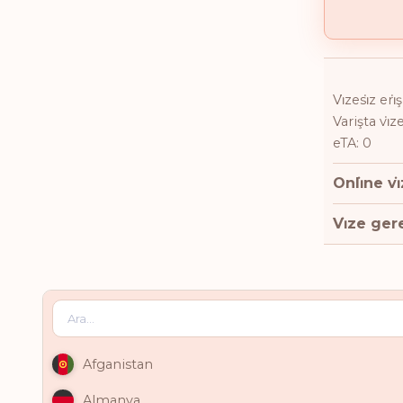
Vi̇zesi̇z eri
Varişta vi̇z
eTA: 0
Onli̇ne vi
Vi̇ze gere
Afganistan
Almanya