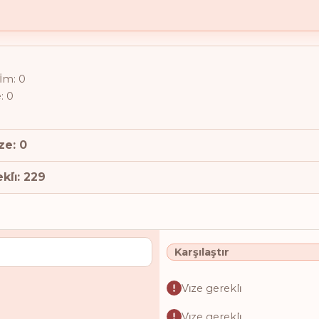
̇şİm: 0
e: 0
̇ze: 0
kli̇: 229
Karşılaştır
Vi̇ze gerekli̇
Vi̇ze gerekli̇