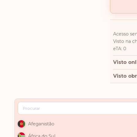
Acesso sem
Visto na c
eTA: 0
Visto onl
Visto obr
Afeganistão
África do Sul