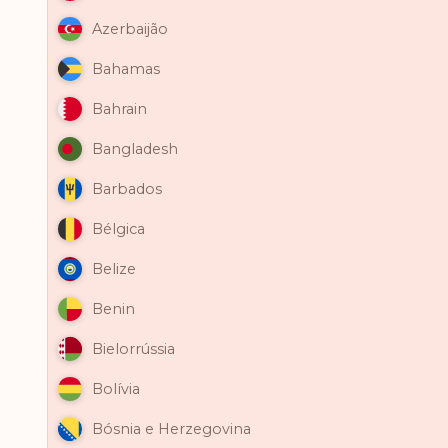
Azerbaijão
Bahamas
Bahrain
Bangladesh
Barbados
Bélgica
Belize
Benin
Bielorrússia
Bolívia
Bósnia e Herzegovina