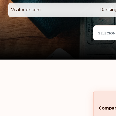
VisaIndex.com
Rankin
SELECION
Compar