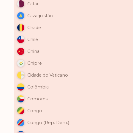
Catar
Cazaquistão
Chade
Chile
China
Chipre
Cidade do Vaticano
Colômbia
Comores
Congo
Congo (Rep. Dem.)