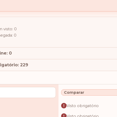
 visto: 0
hegada: 0
ine: 0
igatório: 229
Comparar
Visto obrigatório
Visto obrigatório