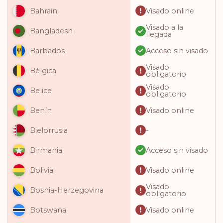
Visado online
Bahrain
Visado a la
Bangladesh
llegada
Acceso sin visado
Barbados
Visado
Bélgica
obligatorio
Visado
Belice
obligatorio
Visado online
Benín
-
Bielorrusia
Acceso sin visado
Birmania
Visado online
Bolivia
Visado
Bosnia-Herzegovina
obligatorio
Visado online
Botswana