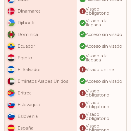
Visado
Dinamarca
obligatorio
Visado a la
Djibouti
llegada
Acceso sin visado
Dominica
Acceso sin visado
Ecuador
Visado a la
Egipto
llegada
Visado online
El Salvador
Acceso sin visado
Emiratos Árabes Unidos
Visado
Eritrea
obligatorio
Visado
Eslovaquia
obligatorio
Visado
Eslovenia
obligatorio
Visado
España
obligatorio