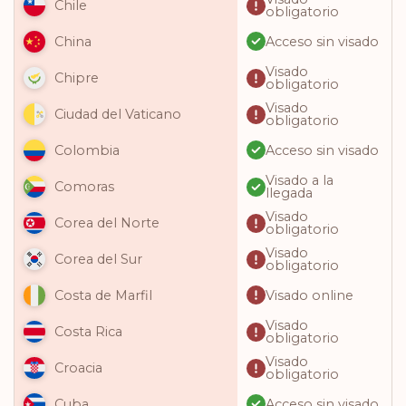
Chile
obligatorio
Acceso sin visado
China
Visado
Chipre
obligatorio
Visado
Ciudad del Vaticano
obligatorio
Acceso sin visado
Colombia
Visado a la
Comoras
llegada
Visado
Corea del Norte
obligatorio
Visado
Corea del Sur
obligatorio
Visado online
Costa de Marfil
Visado
Costa Rica
obligatorio
Visado
Croacia
obligatorio
Acceso sin visado
Cuba