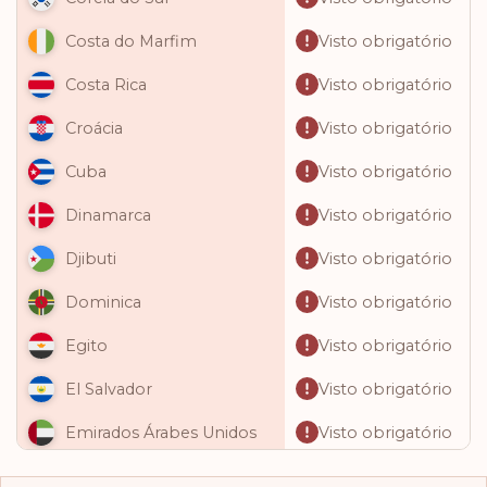
Visto obrigatório
Costa do Marfim
Visto obrigatório
Costa Rica
Visto obrigatório
Croácia
Visto obrigatório
Cuba
Visto obrigatório
Dinamarca
Visto obrigatório
Djibuti
Visto obrigatório
Dominica
Visto obrigatório
Egito
Visto obrigatório
El Salvador
Visto obrigatório
Emirados Árabes Unidos
Visto obrigatório
Equador