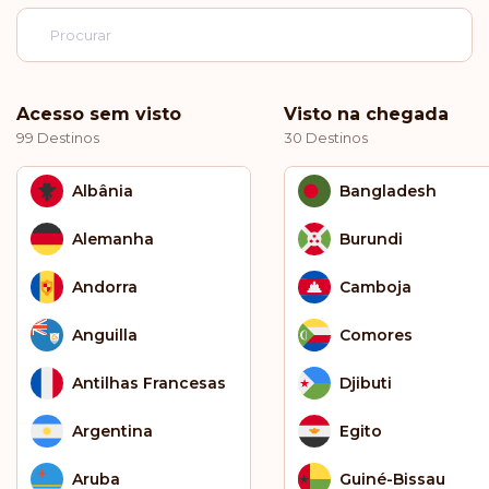
Acesso sem visto
Visto na chegada
99 Destinos
30 Destinos
Albânia
Bangladesh
Alemanha
Burundi
Andorra
Camboja
Anguilla
Comores
Antilhas Francesas
Djibuti
Argentina
Egito
Aruba
Guiné-Bissau