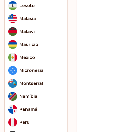
Lesoto
Malásia
Malawi
Maurício
México
Micronésia
Montserrat
Namíbia
Panamá
Peru