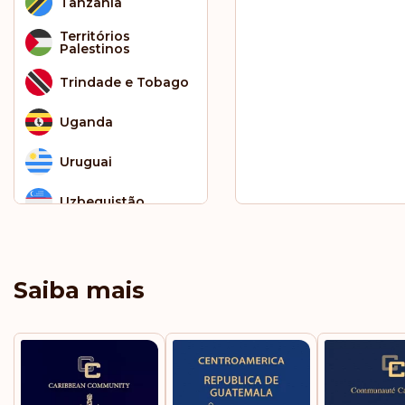
Tanzânia
Territórios
Palestinos
Trindade e Tobago
Uganda
Uruguai
Uzbequistão
Vanuatu
Venezuela
Saiba mais
Zâmbia
Zimbábue