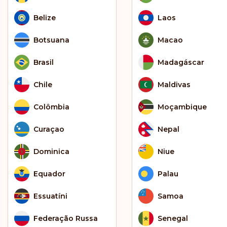
Belize
Laos
Botsuana
Macao
Brasil
Madagáscar
Chile
Maldivas
Colômbia
Moçambique
Curaçao
Nepal
Dominica
Niue
Equador
Palau
Essuatíni
Samoa
Federação Russa
Senegal