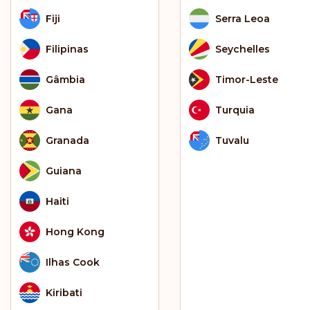
Fiji
Serra Leoa
Filipinas
Seychelles
Gâmbia
Timor-Leste
Gana
Turquia
Granada
Tuvalu
Guiana
Haiti
Hong Kong
Ilhas Cook
Kiribati