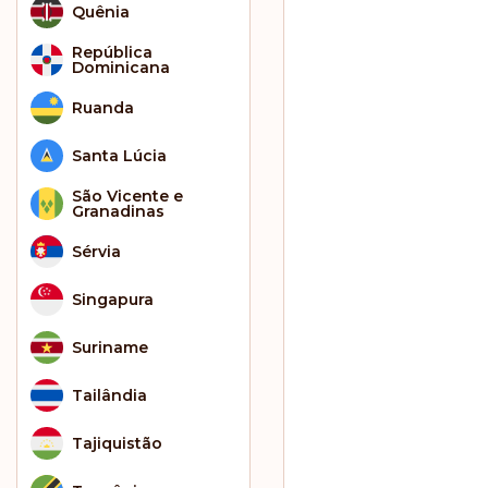
Quênia
República
Dominicana
Ruanda
Santa Lúcia
São Vicente e
Granadinas
Sérvia
Singapura
Suriname
Tailândia
Tajiquistão