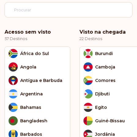
Acesso sem visto
Visto na chegada
57 Destinos
22 Destinos
África do Sul
Burundi
Angola
Camboja
Antígua e Barbuda
Comores
Argentina
Djibuti
Bahamas
Egito
Bangladesh
Guiné-Bissau
Barbados
Jordânia