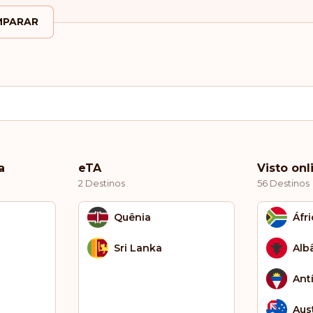
PARAR
a
eTA
Visto onl
2 Destinos
56 Destinos
Quênia
Áfri
Sri Lanka
Alb
Ant
Aust