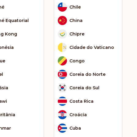
né
Chile
né Equatorial
China
g Kong
Chipre
onésia
Cidade do Vaticano
que
Congo
el
Coreia do Norte
ásia
Coreia do Sul
awi
Costa Rica
ritânia
Croácia
nmar
Cuba