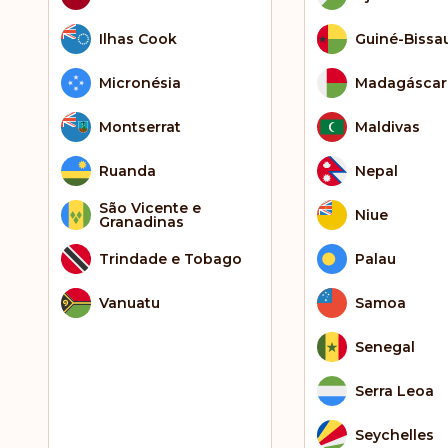
Ilhas Cook
Guiné-Bissa
Micronésia
Madagáscar
Montserrat
Maldivas
Ruanda
Nepal
São Vicente e
Niue
Granadinas
Trindade e Tobago
Palau
Vanuatu
Samoa
Senegal
Serra Leoa
Seychelles