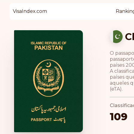
VisaIndex.com
Rankin
C
O passapo
passaporte
países 200
A classif
países qu
aqueles q
(eTA).
Classific
109