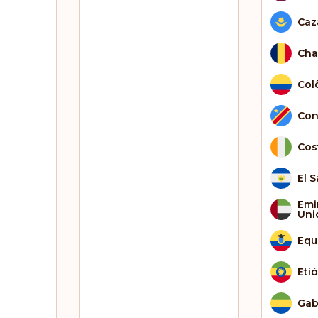
Caz
Cha
Col
Con
Cos
El 
Emi
Uni
Equ
Eti
Ga