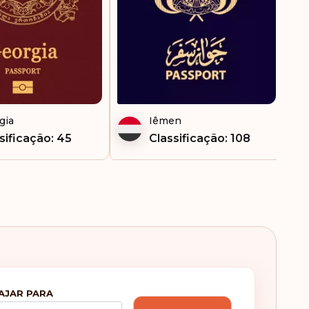
a
Federação Russa
ália
Fiji
ão do Sul
Filipinas
iname
Finlândia
gia
Iêmen
lândia
França
sificação: 45
Classificação: 108
iquistão
Gana
zânia
Geórgia
go
Gibraltar
anda
Granada
tnã
Grécia
AJAR PARA
bia
Groenlândia