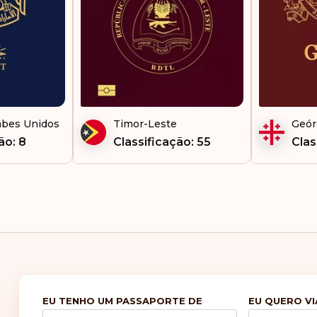
Síri
Som
Sud
Sur
abes Unidos
Timor-Leste
Geór
Tai
ão: 8
Classificação: 55
Clas
Taj
Tan
To
Ug
Vie
EU TENHO UM PASSAPORTE DE
EU QUERO VI
Zâm