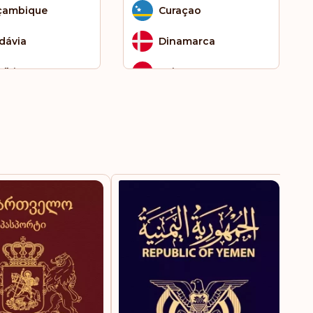
çambique
Curaçao
dávia
Dinamarca
íbia
Egito
éria
Eritreia
ã
Eslováquia
rguistão
Eslovênia
ta Helena
Espanha
 Cristóvão e Nevis
Essuatíni
Estados Unidos da
 Tomé e Príncipe
América
gapura
Estônia