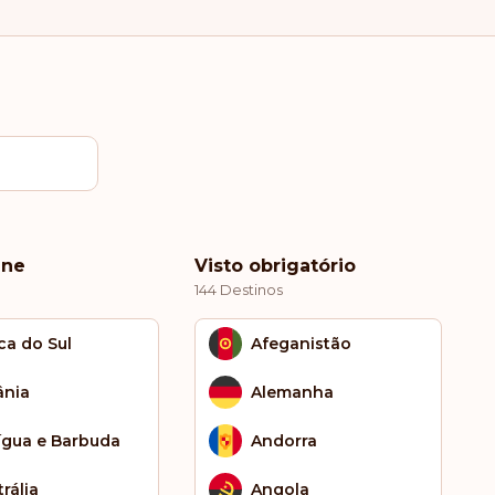
ine
Visto obrigatório
144 Destinos
ca do Sul
Afeganistão
ânia
Alemanha
ígua e Barbuda
Andorra
rália
Angola