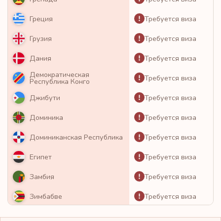
Требуется виза
Греция
Требуется виза
Грузия
Требуется виза
Дания
Демократическая
Требуется виза
Республика Конго
Требуется виза
Джибути
Требуется виза
Доминика
Требуется виза
Доминиканская Республика
Требуется виза
Египет
Требуется виза
Замбия
Требуется виза
Зимбабве
Требуется виза
Израиль