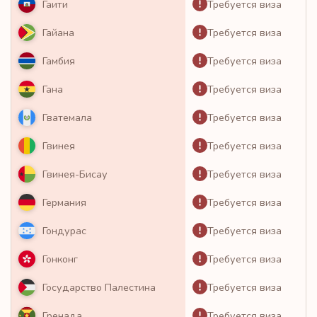
Требуется виза
Гаити
Требуется виза
Гайана
Требуется виза
Гамбия
Требуется виза
Гана
Требуется виза
Гватемала
Требуется виза
Гвинея
Требуется виза
Гвинея-Бисау
Требуется виза
Германия
Требуется виза
Гондурас
Требуется виза
Гонконг
Требуется виза
Государство Палестина
Требуется виза
Гренада