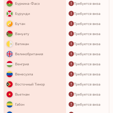
Требуется виза
Буркина-Фасо
Требуется виза
Бурунди
Требуется виза
Бутан
Требуется виза
Вануату
Требуется виза
Ватикан
Требуется виза
Великобритания
Требуется виза
Венгрия
Требуется виза
Венесуэла
Требуется виза
Восточный Тимор
Требуется виза
Вьетнам
Требуется виза
Габон