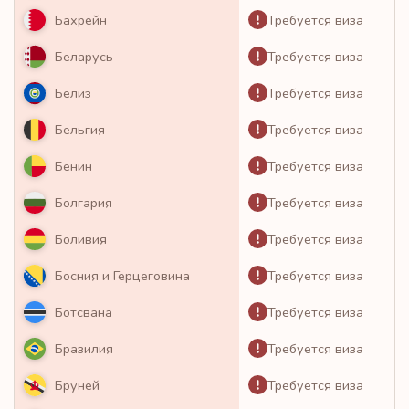
Требуется виза
Бахрейн
Требуется виза
Беларусь
Требуется виза
Белиз
Требуется виза
Бельгия
Требуется виза
Бенин
Требуется виза
Болгария
Требуется виза
Боливия
Требуется виза
Босния и Герцеговина
Требуется виза
Ботсвана
Требуется виза
Бразилия
Требуется виза
Бруней