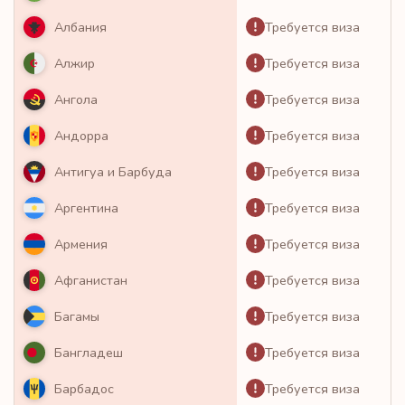
Требуется виза
Албания
Требуется виза
Алжир
Требуется виза
Ангола
Требуется виза
Андорра
Требуется виза
Антигуа и Барбуда
Требуется виза
Аргентина
Требуется виза
Армения
Требуется виза
Афганистан
Требуется виза
Багамы
Требуется виза
Бангладеш
Требуется виза
Барбадос