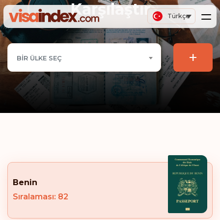
Karşılaştır
Türkçe
+
BIR ÜLKE SEÇ
Benin
Sıralaması: 82