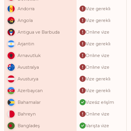
Vi̇ze gerekli̇
Andorra
Vi̇ze gerekli̇
Angola
Onli̇ne vi̇ze
Antigua ve Barbuda
Vi̇ze gerekli̇
Arjantin
Onli̇ne vi̇ze
Arnavutluk
Onli̇ne vi̇ze
Avustralya
Vi̇ze gerekli̇
Avusturya
Vi̇ze gerekli̇
Azerbaycan
Vi̇zesi̇z eri̇şİm
Bahamalar
Onli̇ne vi̇ze
Bahreyn
Varişta vi̇ze
Bangladeş