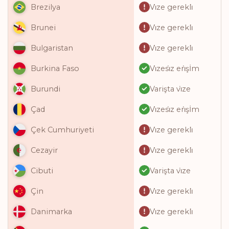
Vi̇ze gerekli̇
Brezilya
Vi̇ze gerekli̇
Brunei
Vi̇ze gerekli̇
Bulgaristan
Vi̇zesi̇z eri̇şİm
Burkina Faso
Varişta vi̇ze
Burundi
Vi̇zesi̇z eri̇şİm
Çad
Vi̇ze gerekli̇
Çek Cumhuriyeti
Vi̇ze gerekli̇
Cezayir
Varişta vi̇ze
Cibuti
Vi̇ze gerekli̇
Çin
Vi̇ze gerekli̇
Danimarka