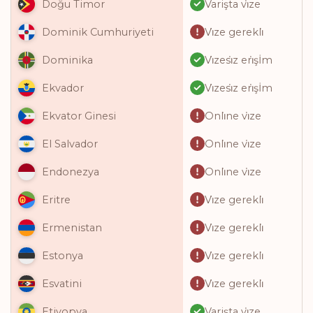
Varişta vi̇ze
Doğu Timor
Vi̇ze gerekli̇
Dominik Cumhuriyeti
Vi̇zesi̇z eri̇şİm
Dominika
Vi̇zesi̇z eri̇şİm
Ekvador
Onli̇ne vi̇ze
Ekvator Ginesi
Onli̇ne vi̇ze
El Salvador
Onli̇ne vi̇ze
Endonezya
Vi̇ze gerekli̇
Eritre
Vi̇ze gerekli̇
Ermenistan
Vi̇ze gerekli̇
Estonya
Vi̇ze gerekli̇
Esvatini
Varişta vi̇ze
Etiyopya