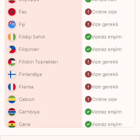
Onli̇ne vi̇ze
Fas
Vi̇ze gerekli̇
Fiji
Vi̇zesi̇z eri̇şİm
Fildişi Sahili
Vi̇zesi̇z eri̇şİm
Filipinler
Vi̇ze gerekli̇
Filistin Toprakları
Vi̇ze gerekli̇
Finlandiya
Vi̇ze gerekli̇
Fransa
Onli̇ne vi̇ze
Gabon
Vi̇zesi̇z eri̇şİm
Gambiya
Vi̇zesi̇z eri̇şİm
Gana
Vi̇zesi̇z eri̇şİm
Gine