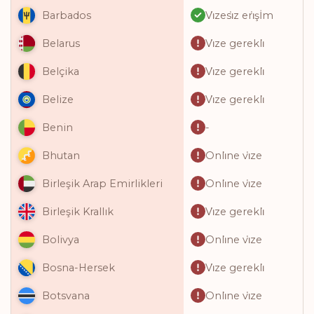
Vi̇zesi̇z eri̇şİm
Barbados
Vi̇ze gerekli̇
Belarus
Vi̇ze gerekli̇
Belçika
Vi̇ze gerekli̇
Belize
-
Benin
Onli̇ne vi̇ze
Bhutan
Onli̇ne vi̇ze
Birleşik Arap Emirlikleri
Vi̇ze gerekli̇
Birleşik Krallık
Onli̇ne vi̇ze
Bolivya
Vi̇ze gerekli̇
Bosna-Hersek
Onli̇ne vi̇ze
Botsvana