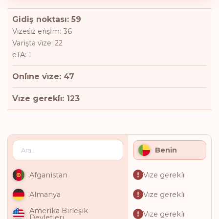
Gidiş noktası: 59
Vi̇zesi̇z eri̇şİm: 36
Varişta vi̇ze: 22
eTA: 1
Onli̇ne vi̇ze: 47
Vi̇ze gerekli̇: 123
Benin
Vi̇ze gerekli̇
Afganistan
Vi̇ze gerekli̇
Almanya
Amerika Birleşik
Vi̇ze gerekli̇
Devletleri