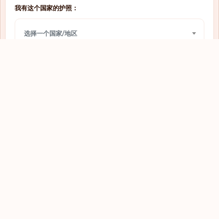
我有这个国家的护照：
网上签证
圣多美和普林西比
选择一个国家/地区
免签入境
圣文森特和格林纳丁斯
需要签证
圣马力诺
我想前往：
网上签证
圭亚那
选择一个国家/地区
落地签
坦桑尼亚
需要签证
埃及
查看
落地签
埃塞俄比亚
需要签证
基里巴斯
网上签证
塔吉克斯坦
免签入境
塞内加尔
探索全球护照
需要签证
塞尔维亚