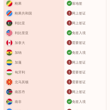
落地签
刚果
网上签证
刚果共和国
网上签证
利比亚
免签入境
利比里亚
需要签证
加拿大
免签入境
加纳
网上签证
加蓬
需要签证
匈牙利
需要签证
北马其顿
网上签证
南苏丹
免签入境
南非