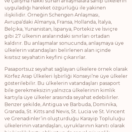
ve çalışma hakkı sunan anlaşmalara sahip ülkelerin
uyguladığı hareket özgürlüğü ile yakinen
ilişkilidir. Örneğin Schengen Anlaşması,
Avrupa’daki Almanya, Fransa, Hollanda, İtalya,
Belçika, Yunanistan, İspanya, Portekiz ve İsviçre
gibi 27 ülkenin aralarındaki sınırları ortadan
kaldırır. Bu anlaşmalar sonucunda, anlaşmaya üye
ülkelerin vatandaşları belirlenen alan içinde
kısıtsız seyahatin keyfini çıkarırlar.
Pasaportsuz seyahat sağlayan ülkelere örnek olarak
Körfez Arap Ülkeleri İşbirliği Konseyi’ne üye ülkeler
gösterilebilir. Bu ülkelerin vatandaşları pasaport
bile gerekmeksizin yalnızca ülkelerinin kimlik
kartıyla üye ülkeler arasında seyahat edebilirler.
Benzer şekilde, Antigua ve Barbuda, Dominika,
Granada, St. Kitts and Nevis, St. Lucia ve St. Vincent
ve Grenadinler’in oluşturduğu Karayip Topluluğu
ülkelerinin vatandaşları, uyruklarının kanıtı olarak