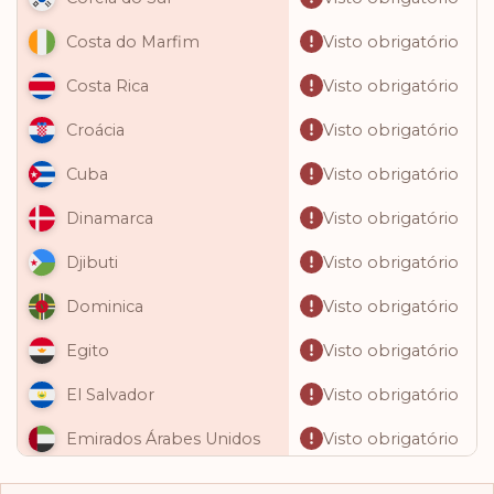
Visto obrigatório
Costa do Marfim
Visto obrigatório
Costa Rica
Visto obrigatório
Croácia
Visto obrigatório
Cuba
Visto obrigatório
Dinamarca
Visto obrigatório
Djibuti
Visto obrigatório
Dominica
Visto obrigatório
Egito
Visto obrigatório
El Salvador
Visto obrigatório
Emirados Árabes Unidos
Visto obrigatório
Equador