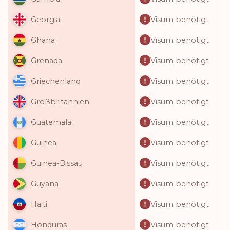
Visum benötigt
Georgia
Visum benötigt
Ghana
Visum benötigt
Grenada
Visum benötigt
Griechenland
Visum benötigt
Großbritannien
Visum benötigt
Guatemala
Visum benötigt
Guinea
Visum benötigt
Guinea-Bissau
Visum benötigt
Guyana
Visum benötigt
Haiti
Visum benötigt
Honduras