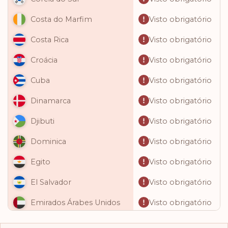
Visto obrigatório
Costa do Marfim
Visto obrigatório
Costa Rica
Visto obrigatório
Croácia
Visto obrigatório
Cuba
Visto obrigatório
Dinamarca
Visto obrigatório
Djibuti
Visto obrigatório
Dominica
Visto obrigatório
Egito
Visto obrigatório
El Salvador
Visto obrigatório
Emirados Árabes Unidos
Visto obrigatório
Equador