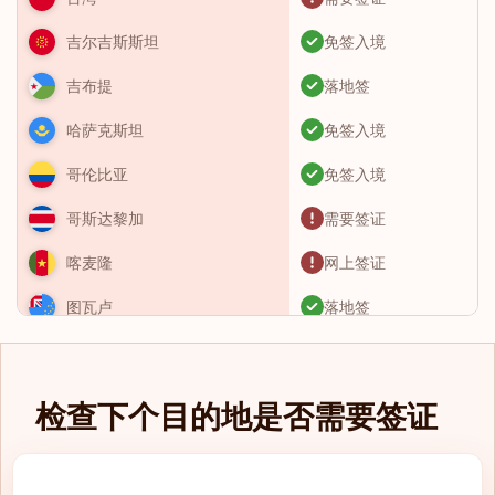
免签入境
吉尔吉斯斯坦
落地签
吉布提
免签入境
哈萨克斯坦
免签入境
哥伦比亚
需要签证
哥斯达黎加
网上签证
喀麦隆
落地签
图瓦卢
需要签证
土库曼斯坦
免签入境
土耳其
检查下个目的地是否需要签证
需要签证
圣卢西亚
eTA（电子旅行授
圣基茨和尼维斯
权）