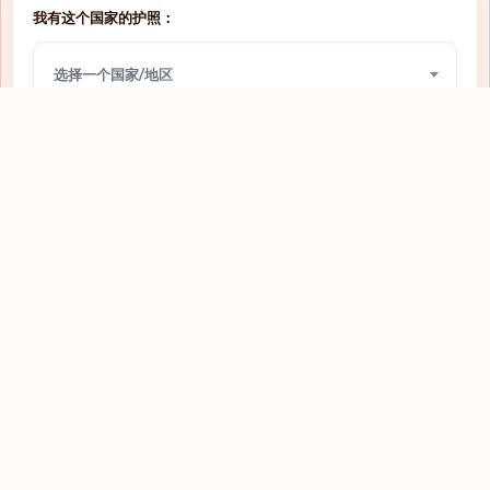
我有这个国家的护照：
网上签证
圣多美和普林西比
选择一个国家/地区
免签入境
圣文森特和格林纳丁斯
需要签证
圣马力诺
我想前往：
网上签证
圭亚那
选择一个国家/地区
落地签
坦桑尼亚
落地签
埃及
查看
落地签
埃塞俄比亚
需要签证
基里巴斯
免签入境
塔吉克斯坦
需要签证
塞内加尔
探索全球护照
免签入境
塞尔维亚