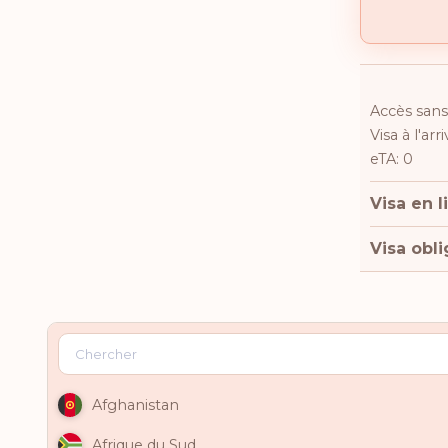
Accès sans 
Visa à l'arr
eTA: 0
Visa en l
Visa obli
Afghanistan
Afrique du Sud