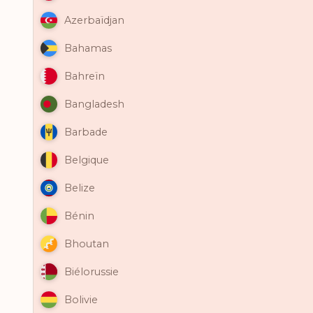
Azerbaïdjan
Bahamas
Bahreïn
Bangladesh
Barbade
Belgique
Belize
Bénin
Bhoutan
Biélorussie
Bolivie