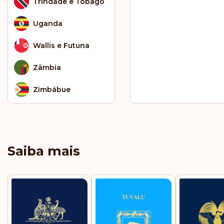
Trindade e Tobago
Uganda
Wallis e Futuna
Zâmbia
Zimbábue
Saiba mais