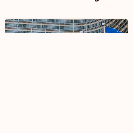
UE endurece regras de isenção de vistos
8 October 2025
Saiba mais