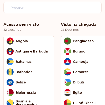
Acesso sem visto
Visto na chegada
52 Destinos
29 Destinos
Angola
Bangladesh
Antígua e Barbuda
Burundi
Bahamas
Camboja
Barbados
Comores
Belize
Djibuti
Bielorrússia
Egito
Bósnia e
Guiné-Bissau
Herzegovina