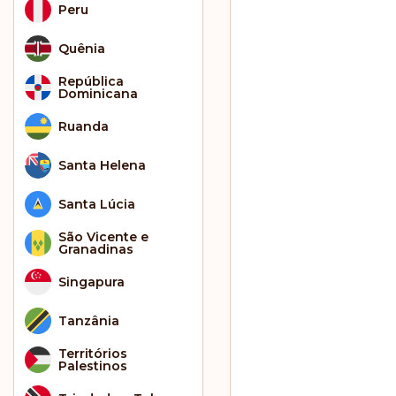
Peru
Quênia
República
Dominicana
Ruanda
Santa Helena
Santa Lúcia
São Vicente e
Granadinas
Singapura
Tanzânia
Territórios
Palestinos