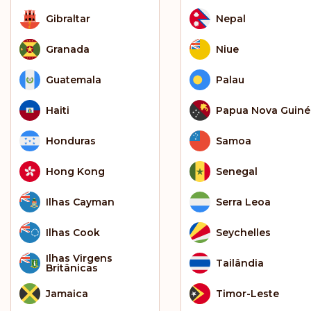
Gibraltar
Nepal
Granada
Niue
Guatemala
Palau
Haiti
Papua Nova Guiné
Honduras
Samoa
Hong Kong
Senegal
Ilhas Cayman
Serra Leoa
Ilhas Cook
Seychelles
Ilhas Virgens
Tailândia
Britânicas
Jamaica
Timor-Leste