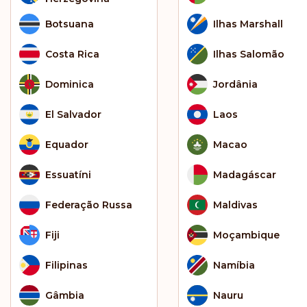
Botsuana
Ilhas Marshall
Costa Rica
Ilhas Salomão
Dominica
Jordânia
El Salvador
Laos
Equador
Macao
Essuatíni
Madagáscar
Federação Russa
Maldivas
Fiji
Moçambique
Filipinas
Namíbia
Gâmbia
Nauru