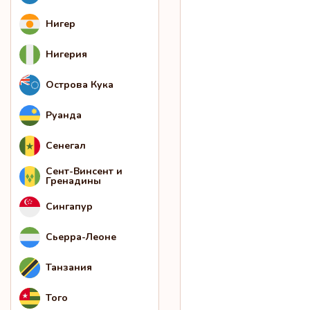
Нигер
Нигерия
Острова Кука
Руанда
Сенегал
Сент-Винсент и
Гренадины
Сингапур
Сьерра-Леоне
Танзания
Того