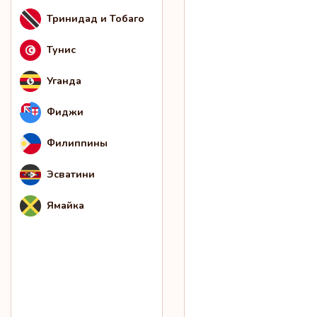
Тринидад и Тобаго
Тунис
Уганда
Фиджи
Филиппины
Эсватини
Ямайка