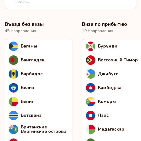
Въезд без визы
Виза по прибытию
45 Направления
19 Направления
Багамы
Бурунди
Бангладеш
Восточный Тимор
Барбадос
Джибути
Белиз
Камбоджа
Бенин
Коморы
Ботсвана
Лаос
Британские
Мадагаскар
Виргинские острова