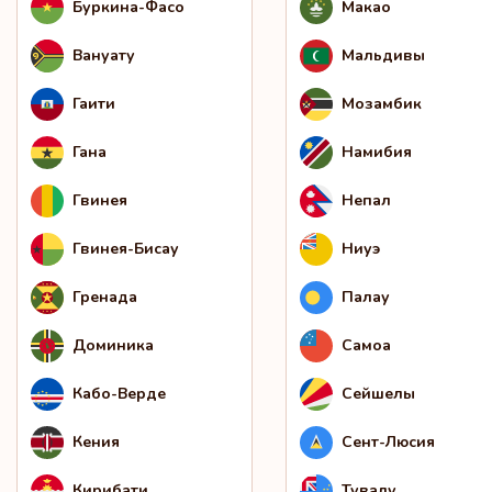
Буркина-Фасо
Макао
Вануату
Мальдивы
Гаити
Мозамбик
Гана
Намибия
Гвинея
Непал
Гвинея-Бисау
Ниуэ
Гренада
Палау
Доминика
Самоа
Кабо-Верде
Сейшелы
Кения
Сент-Люсия
Кирибати
Тувалу