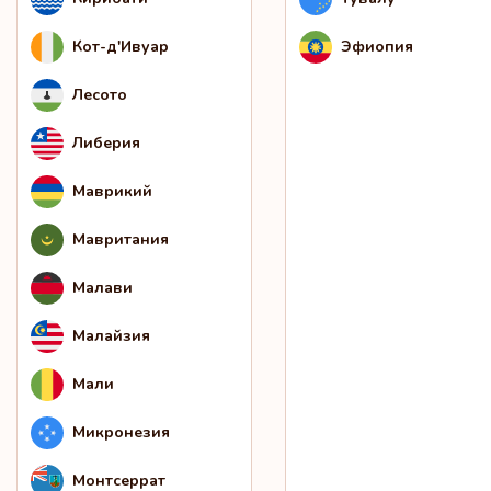
Кот-д'Ивуар
Эфиопия
Лесото
Либерия
Маврикий
Мавритания
Малави
Малайзия
Мали
Микронезия
Монтсеррат