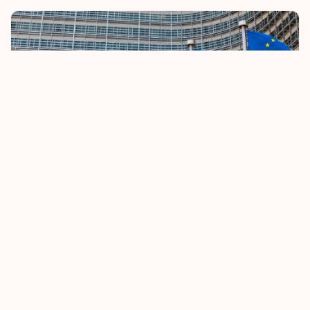
Финляндия
Франция
Французская
Полинезия
Хорватия
Черногория
ЕС ужесточает правила безвизового въезда
Чешская Республика
08.10.2025
Узнать больше
Чили
Швейцария
Швеция
Эквадор