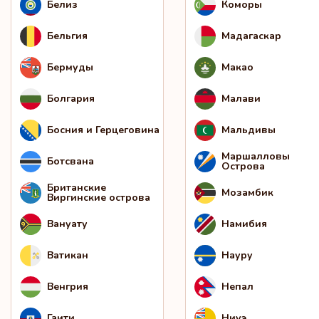
Белиз
Коморы
Бельгия
Мадагаскар
Бермуды
Макао
Болгария
Малави
Босния и Герцеговина
Мальдивы
Маршалловы
Ботсвана
Острова
Британские
Мозамбик
Виргинские острова
Вануату
Намибия
Ватикан
Науру
Венгрия
Непал
Гаити
Ниуэ