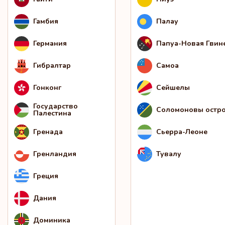
Гамбия
Палау
Германия
Папуа-Новая Гвин
Гибралтар
Самоа
Гонконг
Сейшелы
Государство
Соломоновы остр
Палестина
Гренада
Сьерра-Леоне
Гренландия
Тувалу
Греция
Дания
Доминика