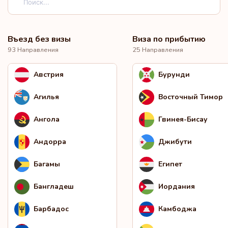
Въезд без визы
Виза по прибытию
93 Направления
25 Направления
Австрия
Бурунди
Агилья
Восточный Тимор
Ангола
Гвинея-Бисау
Андорра
Джибути
Багамы
Египет
Бангладеш
Иордания
Барбадос
Камбоджа