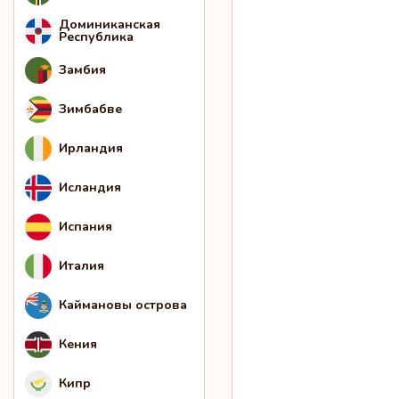
Доминиканская
Республика
Замбия
Зимбабве
Ирландия
Исландия
Испания
Италия
Каймановы острова
Кения
Кипр