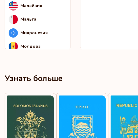
Малайзия
Мальта
Микронезия
Молдова
Монако
Монтсеррат
Узнать больше
Нидерланды
Новая Каледония
Норвегия
Остров Святой Елены