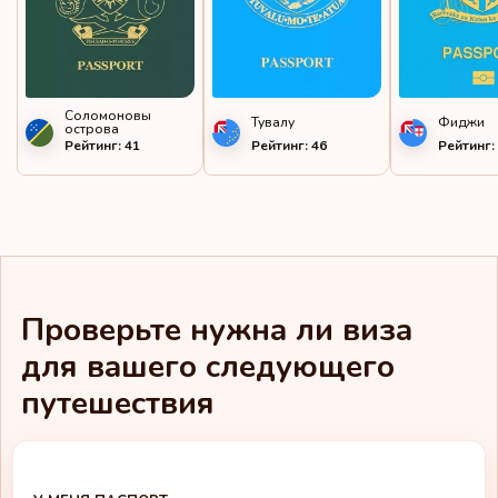
Острова Кука
Панама
Перу
Соломоновы
Тувалу
Фиджи
острова
Рейтинг: 41
Рейтинг: 46
Рейтинг:
Польша
Португалия
Руанда
Румыния
Проверьте нужна ли виза
Сан-Марино
для вашего следующего
путешествия
Сен-Пьер и Микелон
Сент-Винсент и
Гренадины