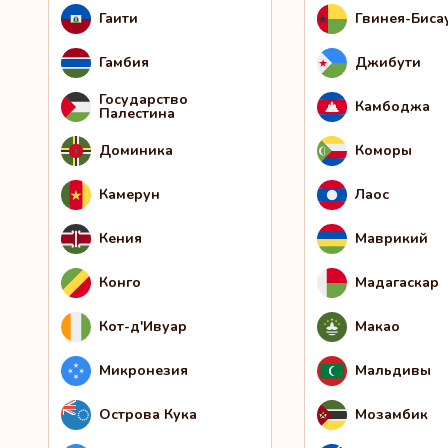
Гаити
Гвинея-Биса
Гамбия
Джибути
Государство
Камбоджа
Палестина
Доминика
Коморы
Камерун
Лаос
Кения
Маврикий
Конго
Мадагаскар
Кот-д'Ивуар
Макао
Микронезия
Мальдивы
Острова Кука
Мозамбик