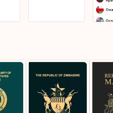
Ара
Ом
Ост
Пак
Сал
Сан
Сен
Сир
Сом
Сур
Тад