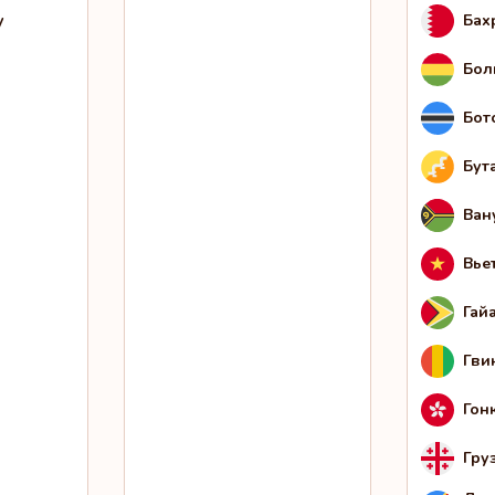
у
Бах
Бол
Бот
Бут
Ван
Вье
Гай
Гви
Гон
Гру