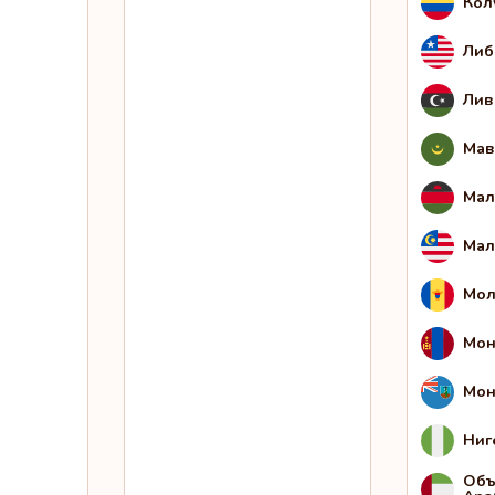
Кол
Либ
Лив
Мав
Мал
Мал
Мол
Мон
Мон
Ниг
Объ