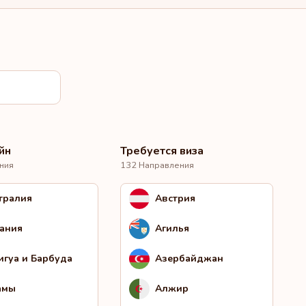
йн
Требуется виза
ния
132 Направления
тралия
Австрия
ания
Агилья
игуа и Барбуда
Азербайджан
амы
Алжир