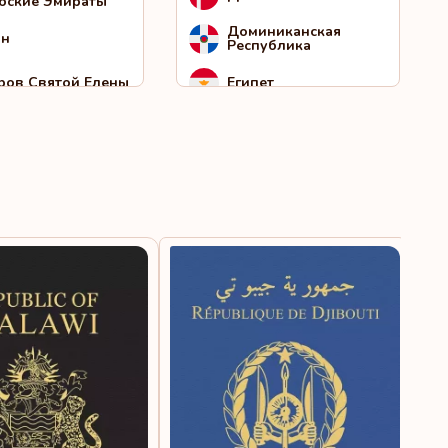
бские Эмираты
Доминиканская
ан
Республика
ров Святой Елены
Египет
истан
Индия
ьвадор
Иордания
-Томе и Принсипи
Ирландия
т-Китс и Невис
Исландия
ия
Испания
али
Италия
инам
Йемен
жикистан
Кабо-Верде