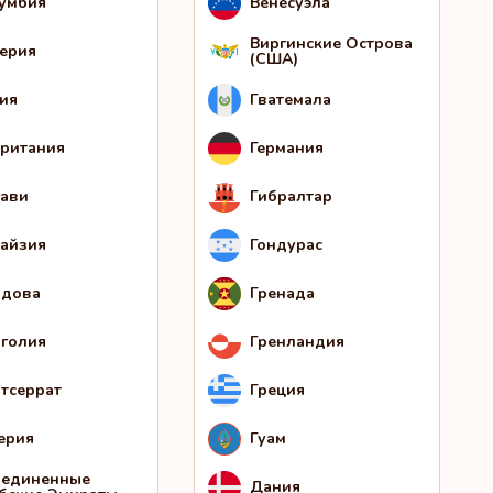
умбия
Венесуэла
Виргинские Острова
ерия
(США)
ия
Гватемала
ритания
Германия
ави
Гибралтар
айзия
Гондурас
дова
Гренада
голия
Гренландия
тсеррат
Греция
ерия
Гуам
единенные
Дания