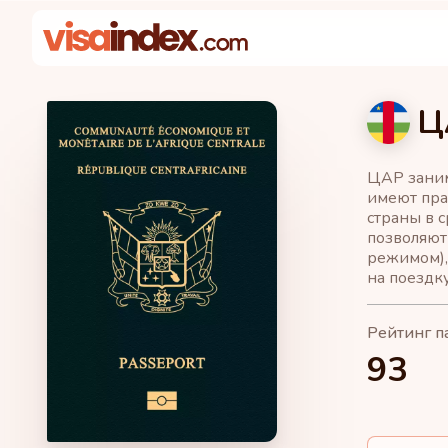
Ц
ЦАР заним
имеют пра
страны в 
позволяют
режимом),
на поездку
Рейтинг п
93