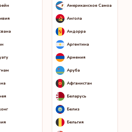
рейн
Американское Самоа
ивия
Ангола
свана
Андорра
ан
Аргентина
уату
Армения
тнам
Аруба
ана
Афганистан
нея
Беларусь
конг
Белиз
зия
Бельгия