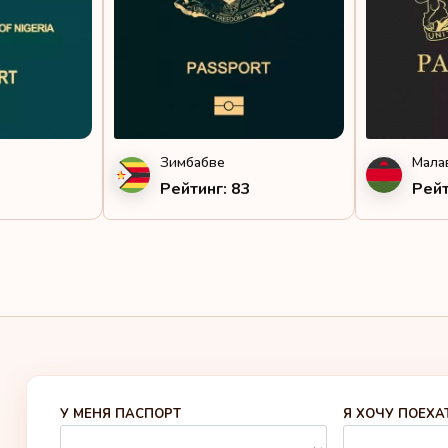
Таи
Тог
Уга
Зимбабве
Мала
Южн
Рейтинг: 83
Рейт
У МЕНЯ ПАСПОРТ
Я ХОЧУ ПОЕХА