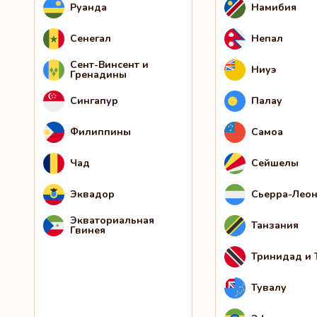
Руанда
Намибия
Сенегал
Непал
Сент-Винсент и
Ниуэ
Гренадины
Сингапур
Палау
Филиппины
Самоа
Чад
Сейшелы
Эквадор
Сьерра-Лео
Экваториальная
Танзания
Гвинея
Тринидад и 
Тувалу