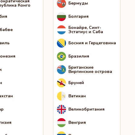
ократическая
Бермуды
публика Конго
бия
Болгария
Бонайре, Синт-
бабве
Эстатиус и Саба
аиль
Босния и Герцеговина
онезия
Бразилия
Британские
к
Виргинские острова
н
Бруней
ахстан
Ватикан
ар
Великобритания
гизия
Венгрия