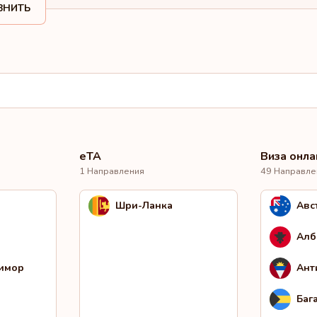
ВНИТЬ
eTA
Виза онла
1 Направления
49 Направле
Шри-Ланка
Авс
Алб
Тимор
Ант
Баг