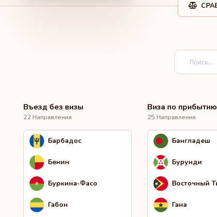
СРА
Въезд без визы
Виза по прибытию
22 Направления
25 Направления
Барбадос
Бангладеш
Бенин
Бурунди
Буркина-Фасо
Восточный 
Габон
Гана