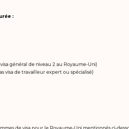
urée :
 le visa général de niveau 2 au Royaume-Uni)
as visa de travailleur expert ou spécialisé)
ogrammes de visa pour le Royaume-Uni mentionnés ci-des