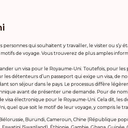
i
ersonnes qui souhaitent y travailler, le visiter ou s’y ét
otifs de voyage. Vous trouverez de plus amples informati
ander un visa pour le Royaume-Uni. Toutefois, pour les p
 les détenteurs d’un passeport qui exige un visa, de n
ant son séjour dans le pays. Le processus diffère légère
annique avant de présenter une demande. Pour de nombreu
e visa électronique pour le Royaume-Uni. Cela dit, les 
 quel que soit le motif de leur voyage, y compris le tran
h, Biélorussie, Burundi, Cameroun, Chine (République p
 Eswatini (Swaziland), Éthiopie, Gambie, Ghana, Guinée, Gu