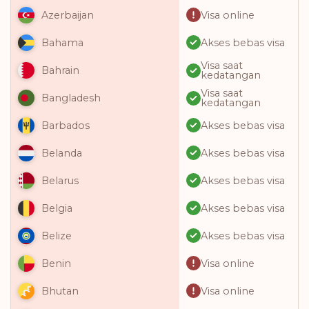
Visa online
Azerbaijan
Akses bebas visa
Bahama
Visa saat
Bahrain
kedatangan
Visa saat
Bangladesh
kedatangan
Akses bebas visa
Barbados
Akses bebas visa
Belanda
Akses bebas visa
Belarus
Akses bebas visa
Belgia
Akses bebas visa
Belize
Visa online
Benin
Visa online
Bhutan