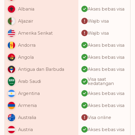
Akses bebas visa
Albania
Wajib visa
Aljazair
Wajib visa
Amerika Serikat
Akses bebas visa
Andorra
Akses bebas visa
Angola
Akses bebas visa
Antigua dan Barbuda
Visa saat
Arab Saudi
kedatangan
Akses bebas visa
Argentina
Akses bebas visa
Armenia
Visa online
Australia
Akses bebas visa
Austria