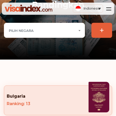
Bandingkan
Indonesia
+
PILIH NEGARA
Bulgaria
Ranking: 13