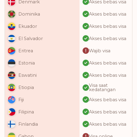
Akses bebas visa
Denmark
Akses bebas visa
Dominika
Akses bebas visa
Ekuador
Akses bebas visa
El Salvador
Wajib visa
Eritrea
Akses bebas visa
Estonia
Akses bebas visa
Eswatini
Visa saat
Etiopia
kedatangan
Akses bebas visa
Fiji
Akses bebas visa
Filipina
Akses bebas visa
Finlandia
Visa online
Gabon