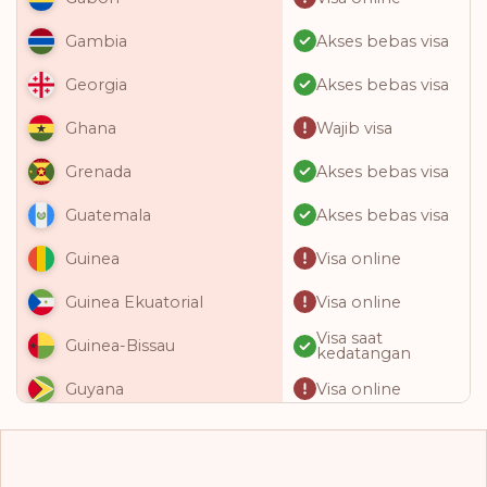
Akses bebas visa
Gambia
Akses bebas visa
Georgia
Wajib visa
Ghana
Akses bebas visa
Grenada
Akses bebas visa
Guatemala
Visa online
Guinea
Visa online
Guinea Ekuatorial
Visa saat
Guinea-Bissau
kedatangan
Visa online
Guyana
Akses bebas visa
Haiti
Akses bebas visa
Honduras