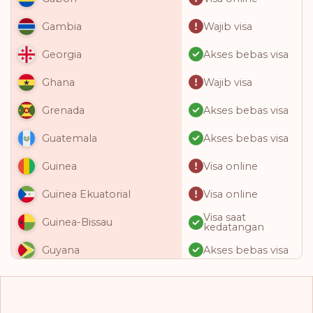
Wajib visa
Gambia
Akses bebas visa
Georgia
Wajib visa
Ghana
Akses bebas visa
Grenada
Akses bebas visa
Guatemala
Visa online
Guinea
Visa online
Guinea Ekuatorial
Visa saat
Guinea-Bissau
kedatangan
Akses bebas visa
Guyana
Akses bebas visa
Haiti
Akses bebas visa
Honduras