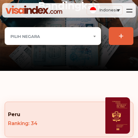
Bandingkan
Indonesia
+
PILIH NEGARA
Peru
Ranking: 34