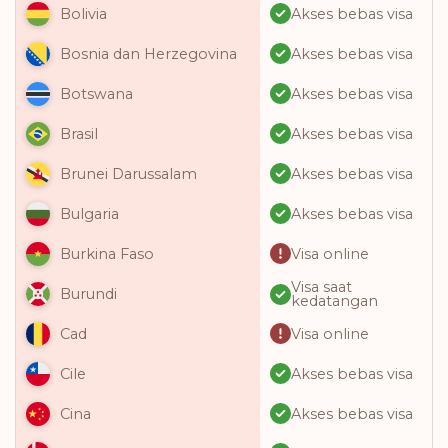
Akses bebas visa
Bolivia
Akses bebas visa
Bosnia dan Herzegovina
Akses bebas visa
Botswana
Akses bebas visa
Brasil
Akses bebas visa
Brunei Darussalam
Akses bebas visa
Bulgaria
Visa online
Burkina Faso
Visa saat
Burundi
kedatangan
Visa online
Cad
Akses bebas visa
Cile
Akses bebas visa
Cina