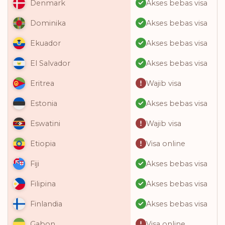
Akses bebas visa
Denmark
Akses bebas visa
Dominika
Akses bebas visa
Ekuador
Akses bebas visa
El Salvador
Wajib visa
Eritrea
Akses bebas visa
Estonia
Wajib visa
Eswatini
Visa online
Etiopia
Akses bebas visa
Fiji
Akses bebas visa
Filipina
Akses bebas visa
Finlandia
Visa online
Gabon