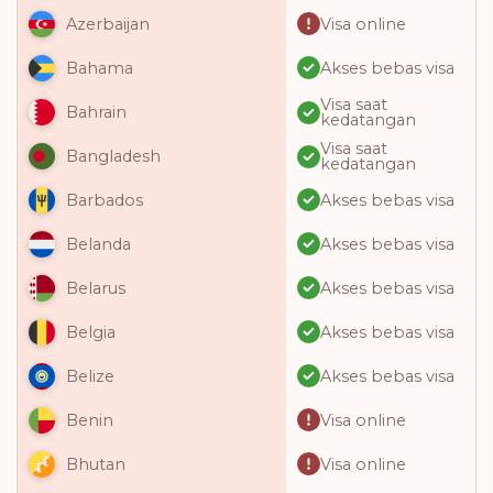
Visa online
Azerbaijan
Akses bebas visa
Bahama
Visa saat
Bahrain
kedatangan
Visa saat
Bangladesh
kedatangan
Akses bebas visa
Barbados
Akses bebas visa
Belanda
Akses bebas visa
Belarus
Akses bebas visa
Belgia
Akses bebas visa
Belize
Visa online
Benin
Visa online
Bhutan