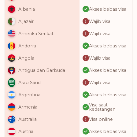
Akses bebas visa
Albania
Wajib visa
Aljazair
Wajib visa
Amerika Serikat
Akses bebas visa
Andorra
Wajib visa
Angola
Akses bebas visa
Antigua dan Barbuda
Wajib visa
Arab Saudi
Akses bebas visa
Argentina
Visa saat
Armenia
kedatangan
Visa online
Australia
Akses bebas visa
Austria