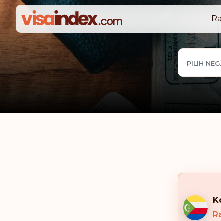
Ra
PILIH NE
K
R