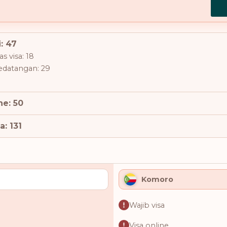
: 47
s visa: 18
kedatangan: 29
ne: 50
a: 131
Komoro
Wajib visa
Visa online