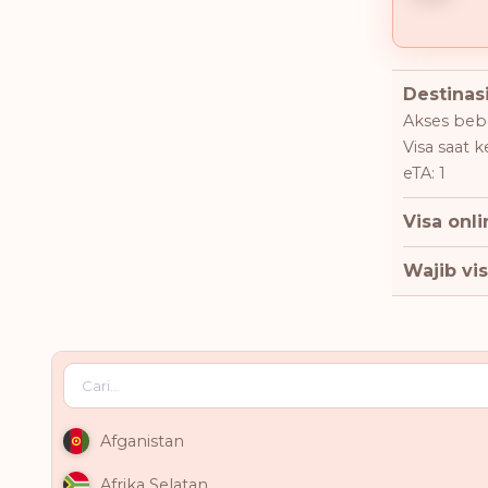
Destinasi
Akses beba
Visa saat 
eTA: 1
Visa onli
Wajib vis
Afganistan
Afrika Selatan