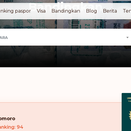
Bandingkan
nking paspor
Visa
Bandingkan
Blog
Berita
Ten
GARA
omoro
anking: 94