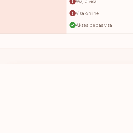
Wajib visa
Visa online
Akses bebas visa
Visa online
Visa saat kedatangan
Wajib visa
Wajib visa
SAYA MEMILIKI PASPOR DARI
SAYA INGIN 
Visa online
PILIH NEGARA
PILIH NEG
Visa online
Visa saat kedatangan
Visa online
Akses bebas visa