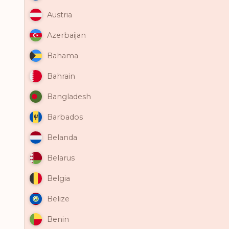
Austria
Azerbaijan
Bahama
Bahrain
Bangladesh
Barbados
Belanda
Belarus
Belgia
Belize
Benin