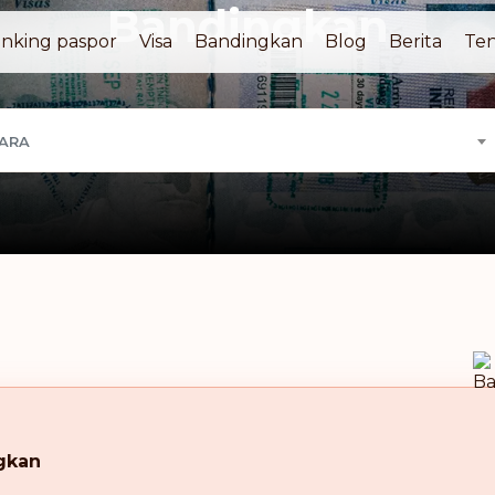
Bandingkan
nking paspor
Visa
Bandingkan
Blog
Berita
Ten
GARA
gkan