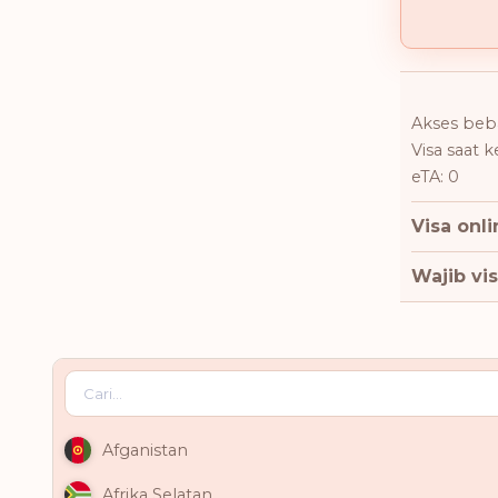
Akses beba
Visa saat 
eTA: 0
Visa onli
Wajib vis
Afganistan
Afrika Selatan