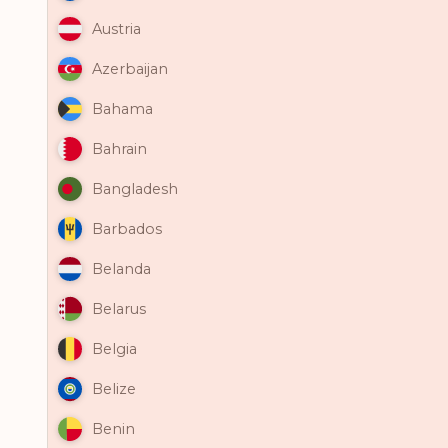
Austria
Azerbaijan
Bahama
Bahrain
Bangladesh
Barbados
Belanda
Belarus
Belgia
Belize
Benin