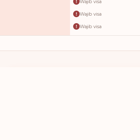
Wajib visa
Wajib visa
Wajib visa
Wajib visa
Wajib visa
Wajib visa
Wajib visa
SAYA MEMILIKI PASPOR DARI
SAYA INGIN 
Wajib visa
PILIH NEGARA
PILIH NEG
Wajib visa
Wajib visa
Wajib visa
Wajib visa