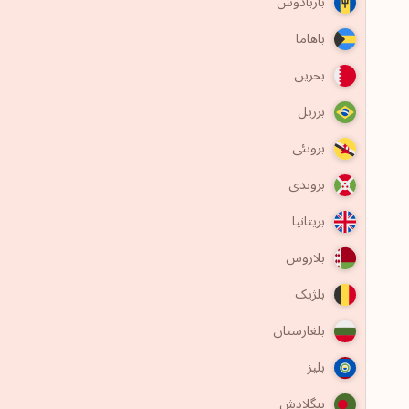
باربادوس
باهاما
بحرین
برزیل
برونئی
بروندی
بریتانیا
بلاروس
بلژیک
بلغارستان
بلیز
بنگلادش