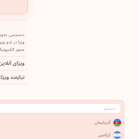
دسترسی بدون و
ویزا در بَدو ورود
مجوز الکترونیک
ویزای آنلاین:
نیازمند ویزا: 229
آذربایجان
آرژانتین