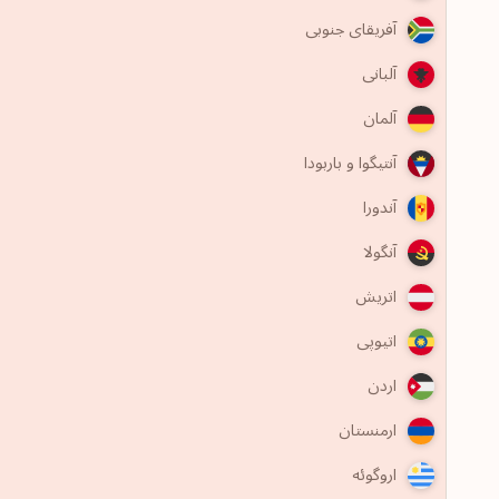
آفریقای جنوبی
آلبانی
آلمان
آنتیگوا و باربودا
آندورا
آنگولا
اتریش
اتیوپی
اردن
ارمنستان
اروگوئه