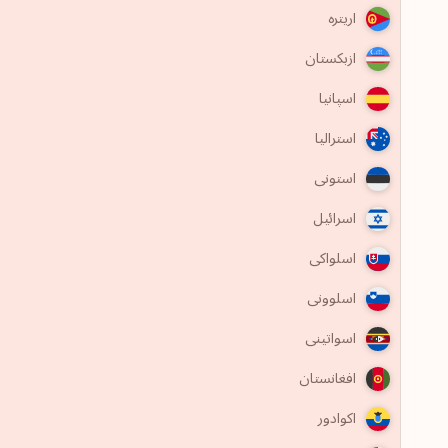
اریتره
ازبکستان
اسپانیا
استرالیا
استونی
اسرائیل
اسلواکی
اسلوونی
اسواتینی
افغانستان
اکوادور