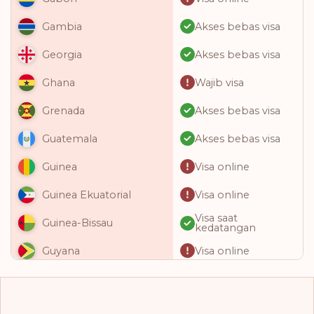
Akses bebas visa
Gambia
Akses bebas visa
Georgia
Wajib visa
Ghana
Akses bebas visa
Grenada
Akses bebas visa
Guatemala
Visa online
Guinea
Visa online
Guinea Ekuatorial
Visa saat
Guinea-Bissau
kedatangan
Visa online
Guyana
Akses bebas visa
Haiti
Akses bebas visa
Honduras