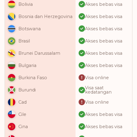
Akses bebas visa
Bolivia
Akses bebas visa
Bosnia dan Herzegovina
Akses bebas visa
Botswana
Akses bebas visa
Brasil
Akses bebas visa
Brunei Darussalam
Akses bebas visa
Bulgaria
Visa online
Burkina Faso
Visa saat
Burundi
kedatangan
Visa online
Cad
Akses bebas visa
Cile
Akses bebas visa
Cina