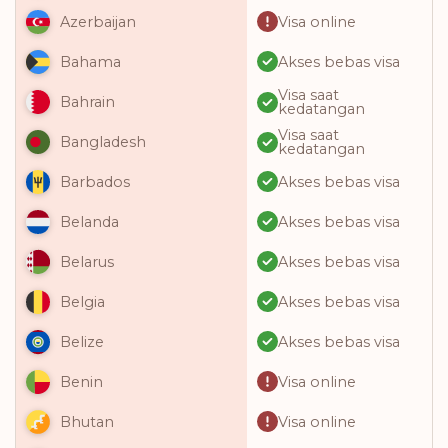
Visa online
Azerbaijan
Akses bebas visa
Bahama
Visa saat
Bahrain
kedatangan
Visa saat
Bangladesh
kedatangan
Akses bebas visa
Barbados
Akses bebas visa
Belanda
Akses bebas visa
Belarus
Akses bebas visa
Belgia
Akses bebas visa
Belize
Visa online
Benin
Visa online
Bhutan