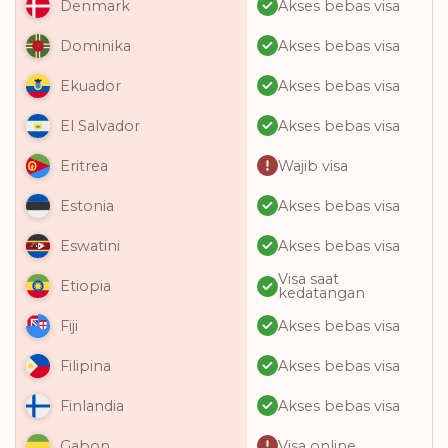
Akses bebas visa
Denmark
Akses bebas visa
Dominika
Akses bebas visa
Ekuador
Akses bebas visa
El Salvador
Wajib visa
Eritrea
Akses bebas visa
Estonia
Akses bebas visa
Eswatini
Visa saat
Etiopia
kedatangan
Akses bebas visa
Fiji
Akses bebas visa
Filipina
Akses bebas visa
Finlandia
Visa online
Gabon