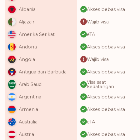
Akses bebas visa
Albania
Wajib visa
Aljazair
eTA
Amerika Serikat
Akses bebas visa
Andorra
Wajib visa
Angola
Akses bebas visa
Antigua dan Barbuda
Visa saat
Arab Saudi
kedatangan
Akses bebas visa
Argentina
Akses bebas visa
Armenia
eTA
Australia
Akses bebas visa
Austria