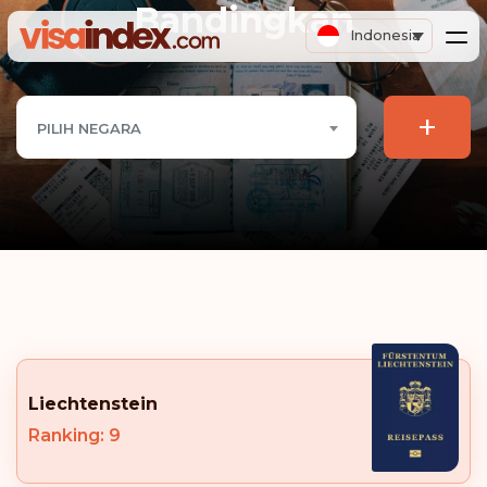
Bandingkan
Indonesia
+
PILIH NEGARA
Liechtenstein
Ranking: 9