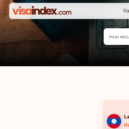
Ra
PILIH NE
L
Ra