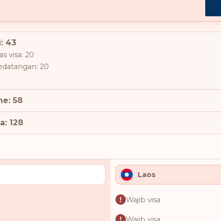
: 43
s visa: 20
kedatangan: 20
ne: 58
a: 128
Laos
Wajib visa
Wajib visa