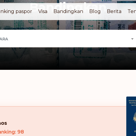
Bandingkan
nking paspor
Visa
Bandingkan
Blog
Berita
Ten
GARA
aos
nking: 98