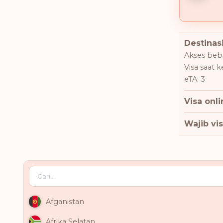
Destinasi
Akses beba
Visa saat 
eTA: 3
Visa onli
Wajib vis
Afganistan
Afrika Selatan