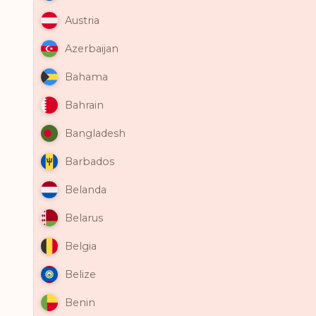
Austria
Azerbaijan
Bahama
Bahrain
Bangladesh
Barbados
Belanda
Belarus
Belgia
Belize
Benin