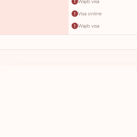
Wajib visa
Visa online
Wajib visa
Visa online
Wajib visa
Wajib visa
Wajib visa
SAYA MEMILIKI PASPOR DARI
SAYA INGIN 
Visa online
PILIH NEGARA
PILIH NEG
Visa online
Visa saat kedatangan
Visa online
Akses bebas visa