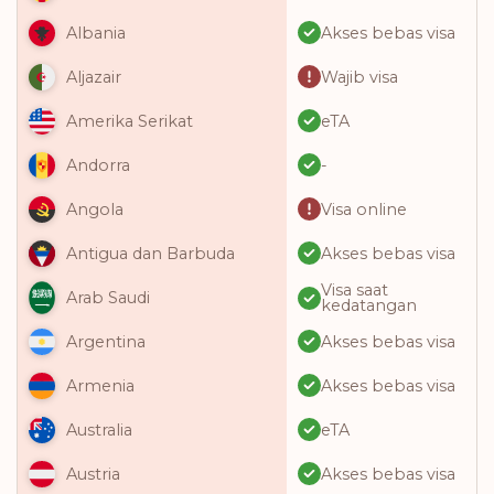
Akses bebas visa
Albania
Wajib visa
Aljazair
eTA
Amerika Serikat
-
Andorra
Visa online
Angola
Akses bebas visa
Antigua dan Barbuda
Visa saat
Arab Saudi
kedatangan
Akses bebas visa
Argentina
Akses bebas visa
Armenia
eTA
Australia
Akses bebas visa
Austria