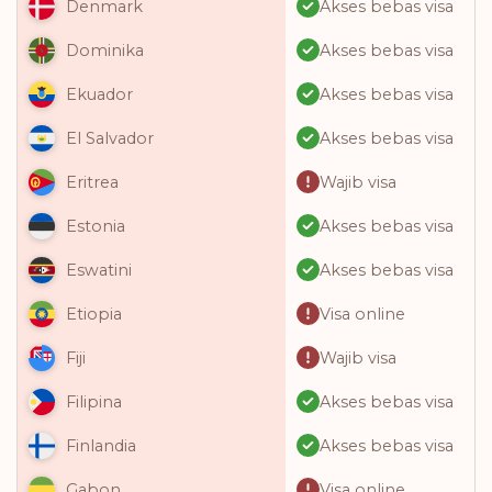
Akses bebas visa
Denmark
Akses bebas visa
Dominika
Akses bebas visa
Ekuador
Akses bebas visa
El Salvador
Wajib visa
Eritrea
Akses bebas visa
Estonia
Akses bebas visa
Eswatini
Visa online
Etiopia
Wajib visa
Fiji
Akses bebas visa
Filipina
Akses bebas visa
Finlandia
Visa online
Gabon