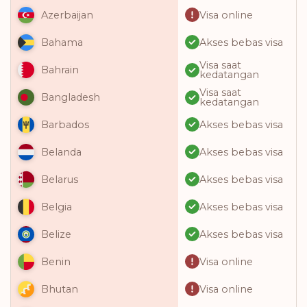
Visa online
Azerbaijan
Akses bebas visa
Bahama
Visa saat
Bahrain
kedatangan
Visa saat
Bangladesh
kedatangan
Akses bebas visa
Barbados
Akses bebas visa
Belanda
Akses bebas visa
Belarus
Akses bebas visa
Belgia
Akses bebas visa
Belize
Visa online
Benin
Visa online
Bhutan