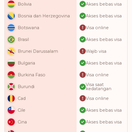
Akses bebas visa
Bolivia
Akses bebas visa
Bosnia dan Herzegovina
Visa online
Botswana
Akses bebas visa
Brasil
Wajib visa
Brunei Darussalam
Akses bebas visa
Bulgaria
Visa online
Burkina Faso
Visa saat
Burundi
kedatangan
Visa online
Cad
Akses bebas visa
Cile
Akses bebas visa
Cina