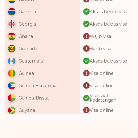
Akses bebas visa
Gambia
Akses bebas visa
Georgia
Wajib visa
Ghana
Wajib visa
Grenada
Akses bebas visa
Guatemala
Visa online
Guinea
Visa online
Guinea Ekuatorial
Visa saat
Guinea-Bissau
kedatangan
Visa online
Guyana
Akses bebas visa
Haiti
Akses bebas visa
Honduras