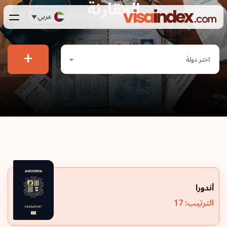
المقارنة
عربي
+
اختر دولة
أندورا
الترتيب: 17