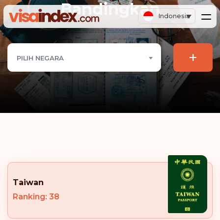
Bandingkan
Indonesia
+
PILIH NEGARA
Taiwan
Ranking: 38