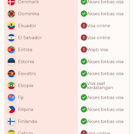
Akses bebas visa
Denmark
Akses bebas visa
Dominika
Visa online
Ekuador
Visa online
El Salvador
Wajib visa
Eritrea
Akses bebas visa
Estonia
Akses bebas visa
Eswatini
Visa saat
Etiopia
kedatangan
Akses bebas visa
Fiji
Akses bebas visa
Filipina
Akses bebas visa
Finlandia
Visa online
Gabon