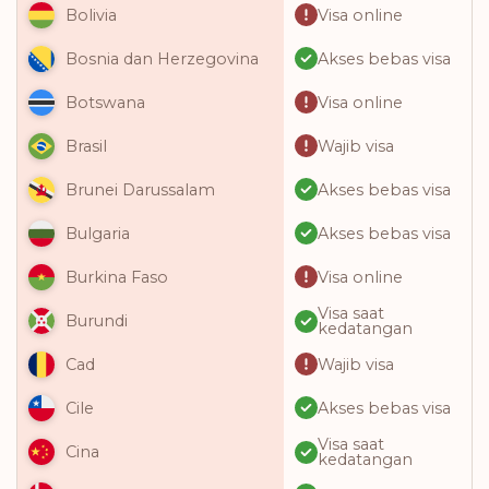
Visa online
Bolivia
Akses bebas visa
Bosnia dan Herzegovina
Visa online
Botswana
Wajib visa
Brasil
Akses bebas visa
Brunei Darussalam
Akses bebas visa
Bulgaria
Visa online
Burkina Faso
Visa saat
Burundi
kedatangan
Wajib visa
Cad
Akses bebas visa
Cile
Visa saat
Cina
kedatangan