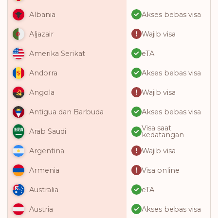
Akses bebas visa
Albania
Wajib visa
Aljazair
eTA
Amerika Serikat
Akses bebas visa
Andorra
Wajib visa
Angola
Akses bebas visa
Antigua dan Barbuda
Visa saat
Arab Saudi
kedatangan
Wajib visa
Argentina
Visa online
Armenia
eTA
Australia
Akses bebas visa
Austria