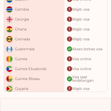
Wajib visa
Gambia
Wajib visa
Georgia
Wajib visa
Ghana
Wajib visa
Grenada
Akses bebas visa
Guatemala
Visa online
Guinea
Visa online
Guinea Ekuatorial
Visa saat
Guinea-Bissau
kedatangan
Wajib visa
Guyana
Akses bebas visa
Haiti
Akses bebas visa
Honduras