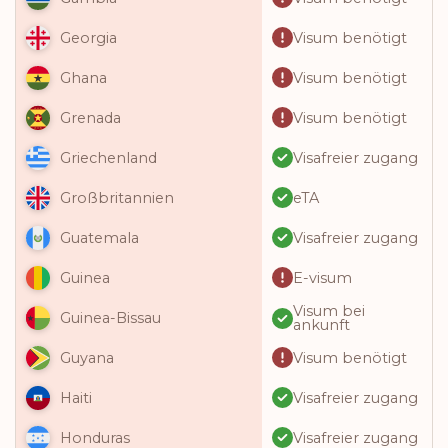
Visum benötigt
Georgia
Visum benötigt
Ghana
Visum benötigt
Grenada
Visafreier zugang
Griechenland
eTA
Großbritannien
Visafreier zugang
Guatemala
E-visum
Guinea
Visum bei
Guinea-Bissau
ankunft
Visum benötigt
Guyana
Visafreier zugang
Haiti
Visafreier zugang
Honduras