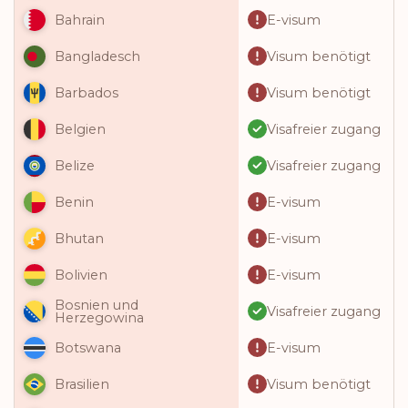
E-visum
Bahrain
Visum benötigt
Bangladesch
Visum benötigt
Barbados
Visafreier zugang
Belgien
Visafreier zugang
Belize
E-visum
Benin
E-visum
Bhutan
E-visum
Bolivien
Bosnien und
Visafreier zugang
Herzegowina
E-visum
Botswana
Visum benötigt
Brasilien