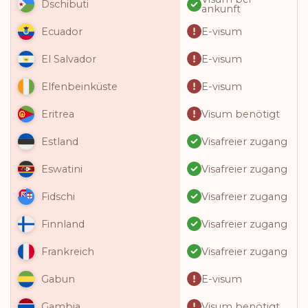
Dschibuti
ankunft
E-visum
Ecuador
E-visum
El Salvador
E-visum
Elfenbeinküste
Visum benötigt
Eritrea
Visafreier zugang
Estland
Visafreier zugang
Eswatini
Visafreier zugang
Fidschi
Visafreier zugang
Finnland
Visafreier zugang
Frankreich
E-visum
Gabun
Visum benötigt
Gambia