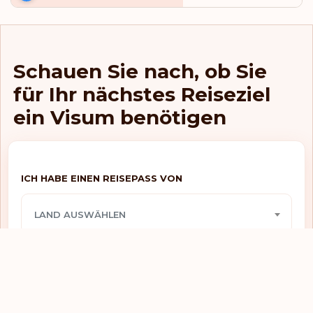
Visum benötigt
Hongkong
E-visum
Indien
Schauen Sie nach, ob Sie
Visum bei
Indonesien
ankunft
für Ihr nächstes Reiseziel
E-visum
Irak
ein Visum benötigen
E-visum
Iran
Visafreier zugang
Irland
ICH HABE EINEN REISEPASS VON
Visafreier zugang
Island
LAND AUSWÄHLEN
eTA
Israel
Visafreier zugang
Italien
ICH MÖCHTE REISEN NACH
Visum benötigt
Jamaika
LAND AUSWÄHLEN
Visafreier zugang
Japan