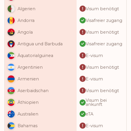
Visum benötigt
Algerien
Visafreier zugang
Andorra
Visum benötigt
Angola
Visafreier zugang
Antigua und Barbuda
E-visum
Äquatorialguinea
Visum benötigt
Argentinien
E-visum
Armenien
Visum benötigt
Aserbaidschan
Visum bei
Äthiopien
ankunft
eTA
Australien
E-visum
Bahamas