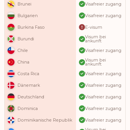
Visafreier zugang
Brunei
Visafreier zugang
Bulgarien
E-visum
Burkina Faso
Visum bei
Burundi
ankunft
Visafreier zugang
Chile
Visum bei
China
ankunft
Visafreier zugang
Costa Rica
Visafreier zugang
Dänemark
Visafreier zugang
Deutschland
Visafreier zugang
Dominica
Visafreier zugang
Dominikanische Republik
Visum bei