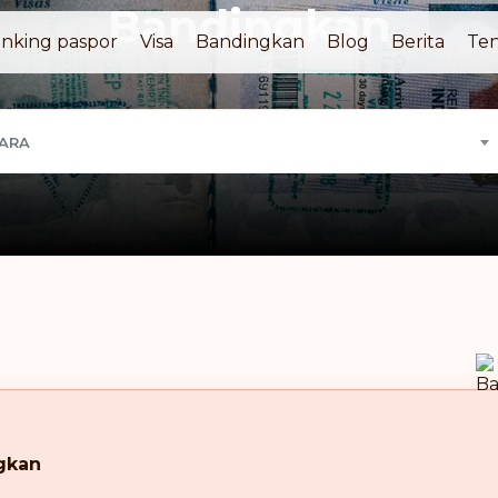
Bandingkan
nking paspor
Visa
Bandingkan
Blog
Berita
Ten
GARA
gkan