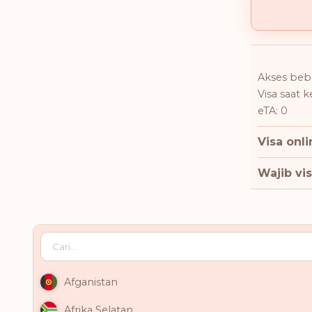
Akses beba
Visa saat 
eTA: 0
Visa onli
Wajib vis
Afganistan
Afrika Selatan