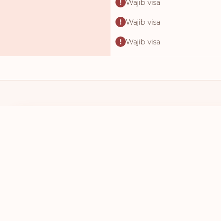
Wajib visa
Wajib visa
Wajib visa
Wajib visa
Wajib visa
Wajib visa
Wajib visa
SAYA MEMILIKI PASPOR DARI
SAYA INGIN 
Wajib visa
PILIH NEGARA
PILIH NEG
Wajib visa
Wajib visa
Wajib visa
Wajib visa