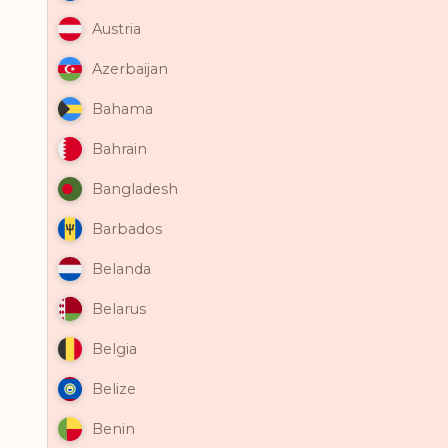
Austria
Azerbaijan
Bahama
Bahrain
Bangladesh
Barbados
Belanda
Belarus
Belgia
Belize
Benin